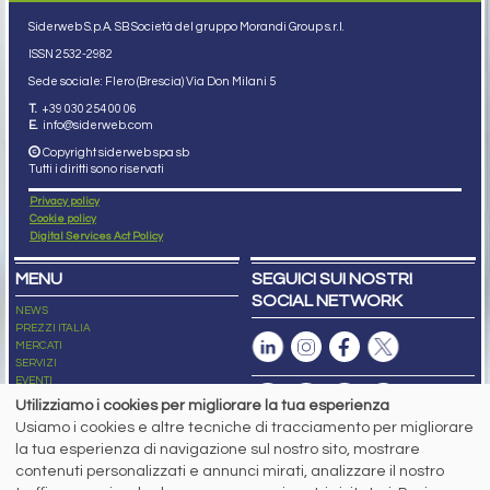
Siderweb S.p.A. SB Società del gruppo Morandi Group s.r.l.
ISSN 2532
-2982
Sede sociale: Flero (Brescia) Via Don Milani 5
T.
+39 030 254 00 06
E.
info@siderweb.com
Copyright siderweb spa sb
Tutti i diritti sono riservati
Privacy policy
Cookie policy
Digital Services Act Policy
MENU
SEGUICI SUI NOSTRI
SOCIAL NETWORK
NEWS
PREZZI ITALIA
MERCATI
SERVIZI
EVENTI
ABBONAMENTI
Utilizziamo i cookies per migliorare la tua esperienza
MADE IN STEEL
Usiamo i cookies e altre tecniche di tracciamento per migliorare
NEWSLETTER
la tua esperienza di navigazione sul nostro sito, mostrare
Capitale Sociale: 190.000€ interamente versato
contenuti personalizzati e annunci mirati, analizzare il nostro
Registro delle Imprese di Brescia