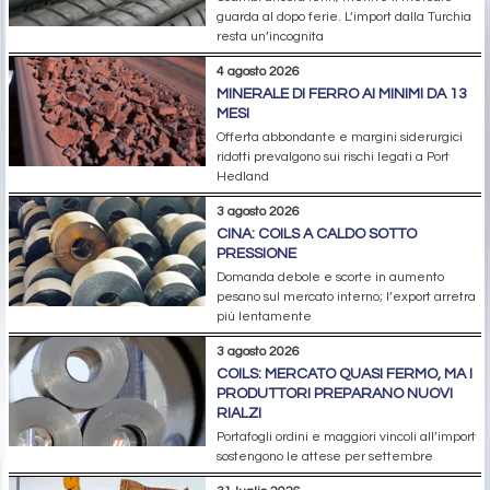
guarda al dopo ferie. L’import dalla Turchia
resta un’incognita
4 agosto 2026
MINERALE DI FERRO AI MINIMI DA 13
MESI
Offerta abbondante e margini siderurgici
ridotti prevalgono sui rischi legati a Port
Hedland
3 agosto 2026
CINA: COILS A CALDO SOTTO
PRESSIONE
Domanda debole e scorte in aumento
pesano sul mercato interno; l’export arretra
più lentamente
3 agosto 2026
COILS: MERCATO QUASI FERMO, MA I
PRODUTTORI PREPARANO NUOVI
RIALZI
Portafogli ordini e maggiori vincoli all’import
sostengono le attese per settembre