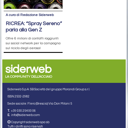
A cura di Redazione Siderweb
RICREA: “Spray Sereno”
parla alla Gen Z
Oltre 6 milioni di contatti raggiunti
sui social network per la campagna
sul riciclo degli aerosol
siderweb
LA COMMUNITY DELL'ACCIAIO
Siderweb S.p.A. SB Società del gruppo Morandi Group s.r.l.
ISSN 2532
-2982
Sede sociale: Flero (Brescia) Via Don Milani 5
T.
+39 030 254 00 06
E.
info@siderweb.com
Copyright siderweb spa sb
Tutti i diritti sono riservati