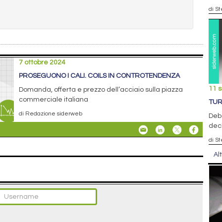
di S
7 ottobre 2024
PROSEGUONO I CALI. COILS IN CONTROTENDENZA
11 
Domanda, offerta e prezzo dell’acciaio sulla piazza
commerciale italiana
TUR
di Redazione siderweb
Debo
deci
di S
Al