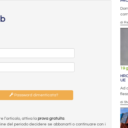
PRO
Doma
com
eb
di R
19 
HRC
UE
Ad a
fles
Password dimenticata?
di S
l’articolo, attiva la
prova gratuita
.
ermine del periodo decidere se abbonarti o continuare con i