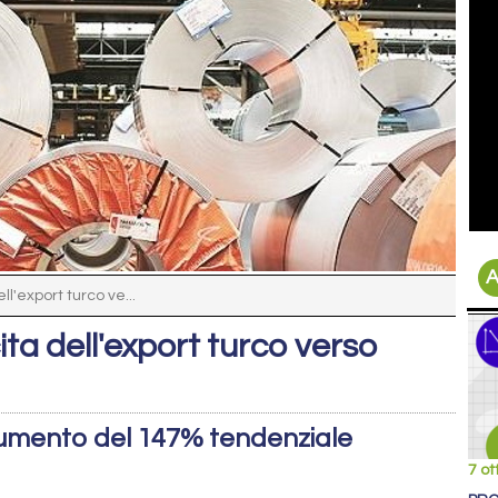
A
ll'export turco ve...
ita dell'export turco verso
aumento del 147% tendenziale
7 ot