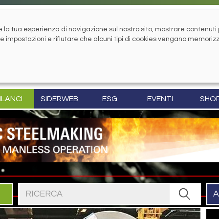
la tua esperienza di navigazione sul nostro sito, mostrare contenuti pe
tue impostazioni e rifiutare che alcuni tipi di cookies vengano memoriz
ILANCI
SIDERWEB
ESG
EVENTI
SHO
Cerca nel sito
A