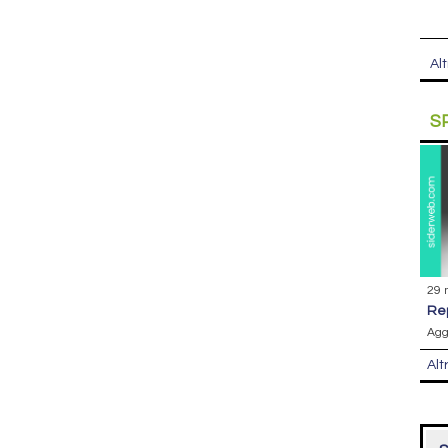
Alt
S
29 
r
Agg
Alt