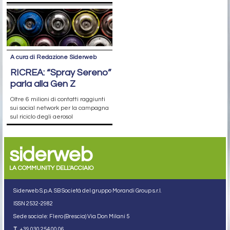
A cura di Redazione Siderweb
RICREA: “Spray Sereno”
parla alla Gen Z
Oltre 6 milioni di contatti raggiunti
sui social network per la campagna
sul riciclo degli aerosol
siderweb
LA COMMUNITY DELL'ACCIAIO
Siderweb S.p.A. SB Società del gruppo Morandi Group s.r.l.
ISSN 2532
-2982
Sede sociale: Flero (Brescia) Via Don Milani 5
T.
+39 030 254 00 06