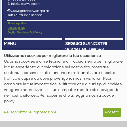
E.
info@siderweb.com
Copyright siderweb spa sb
Tutti i diritti sono riservati
Privacy policy
Cookie policy
Digital Services Act Policy
MENU
SEGUICI SUI NOSTRI
SOCIAL NETWORK
NEWS
Utilizziamo i cookies per migliorare la tua esperienza
PREZZI ITALIA
Usiamo i cookies e altre tecniche di tracciamento per migliorare
MERCATI
SERVIZI
la tua esperienza di navigazione sul nostro sito, mostrare
EVENTI
contenuti personalizzati e annunci mirati, analizzare il nostro
ABBONAMENTI
traffico e capire da dove provengono i nostri visitatori. Puoi
MADE IN STEEL
cambiare le tue impostazioni e rifiutare che alcuni tipi di cookies
NEWSLETTER
vengano memorizzati sul tuo computer mentre stai navigando
Capitale Sociale: 190.000€ interamente versato
Registro delle Imprese di Brescia
nel nostro sito web. Per saperne di più, leggi la nostra cookie
Codice Fiscale e Partita I.V.A.:
IT03562320170
policy.
R.E.A. n. 419331
www.siderweb.com: Autorizzazione del Tribunale di Brescia n. 11/2004 del 17
Personalizza le impostazioni
Accetta
marzo 2004, Iscrizione al R.O.C. n. 26116.
Direttrice Responsabile:
Elisa Bonomelli