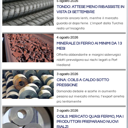
5 agosto 2026
TONDO: ATTESE MENO RIBASSISTE IN
VISTA DI SETTEMBRE
Scambi ancora lenti, mentre il mercato
guarda al dopo ferie. L’import dalla Turchia
resta un’incognita
4 agosto 2026
MINERALE DI FERRO AI MINIMI DA 13
MESI
Offerta abbondante e margini siderurgici
ridotti prevalgono sui rischi legati a Port
Hedland
3 agosto 2026
CINA: COILS A CALDO SOTTO
PRESSIONE
Domanda debole e scorte in aumento
pesano sul mercato interno; l’export arretra
più lentamente
3 agosto 2026
COILS: MERCATO QUASI FERMO, MA I
PRODUTTORI PREPARANO NUOVI
RIALZI