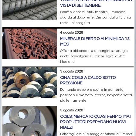
VISTA DI SETTEMBRE
Scambi ancora lenti, mentre il mercato
guarda al dopo ferie. L’import dalla Turchia
resta un’incognita
4 agosto 2026
MINERALE DI FERRO AI MINIMI DA 13
MESI
Offerta abbondante e margini siderurgici
ridotti prevalgono sui rischi legati a Port
Hedland
3 agosto 2026
CINA: COILS A CALDO SOTTO
PRESSIONE
Domanda debole e scorte in aumento
pesano sul mercato interno; l’export arretra
più lentamente
3 agosto 2026
COILS: MERCATO QUASI FERMO, MA I
PRODUTTORI PREPARANO NUOVI
RIALZI
Portafogli ordini e maggiori vincoli all’import