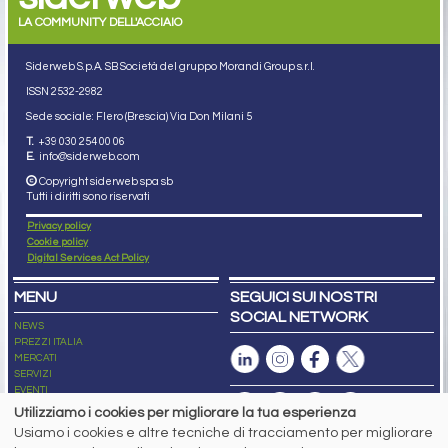
LA COMMUNITY DELL'ACCIAIO
Siderweb S.p.A. SB Società del gruppo Morandi Group s.r.l.
ISSN 2532
-2982
Sede sociale: Flero (Brescia) Via Don Milani 5
T.
+39 030 254 00 06
E.
info@siderweb.com
Copyright siderweb spa sb
Tutti i diritti sono riservati
Privacy policy
Cookie policy
Digital Services Act Policy
MENU
SEGUICI SUI NOSTRI
SOCIAL NETWORK
NEWS
PREZZI ITALIA
MERCATI
SERVIZI
EVENTI
ABBONAMENTI
Utilizziamo i cookies per migliorare la tua esperienza
MADE IN STEEL
Usiamo i cookies e altre tecniche di tracciamento per migliorare
NEWSLETTER