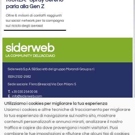
parla alla Gen Z
Oltre 6 milioni di contatti raggiunti
sui social network per la campagna
sul riciclo degli aerosol
siderweb
LA COMMUNITY DELL'ACCIAIO
Siderweb S.p.A. SB Società del gruppo Morandi Group s.r.l.
ISSN 2532
-2982
Sede sociale: Flero (Brescia) Via Don Milani 5
T.
+39 030 254 00 06
E.
info@siderweb.com
Utilizziamo i cookies per migliorare la tua esperienza
Copyright siderweb spa sb
Tutti i diritti sono riservati
Usiamo i cookies e altre tecniche di tracciamento per migliorare
la tua esperienza di navigazione sul nostro sito, mostrare
Privacy policy
contenuti personalizzati e annunci mirati, analizzare il nostro
Cookie policy
Digital Services Act Policy
traffico e capire da dove provengono i nostri visitatori. Puoi
cambiare le tue impostazioni e rifiutare che alcuni tipi di cookies