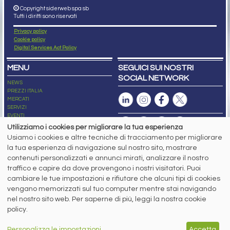
Copyright siderweb spa sb
Tutti i diritti sono riservati
Privacy policy
Cookie policy
Digital Services Act Policy
MENU
SEGUICI SUI NOSTRI
SOCIAL NETWORK
NEWS
PREZZI ITALIA
MERCATI
SERVIZI
EVENTI
ABBONAMENTI
Utilizziamo i cookies per migliorare la tua esperienza
MADE IN STEEL
Usiamo i cookies e altre tecniche di tracciamento per migliorare
NEWSLETTER
la tua esperienza di navigazione sul nostro sito, mostrare
Capitale Sociale: 190.000€ interamente versato
contenuti personalizzati e annunci mirati, analizzare il nostro
Registro delle Imprese di Brescia
traffico e capire da dove provengono i nostri visitatori. Puoi
Codice Fiscale e Partita I.V.A.:
IT03562320170
R.E.A. n. 419331
cambiare le tue impostazioni e rifiutare che alcuni tipi di cookies
vengano memorizzati sul tuo computer mentre stai navigando
www.siderweb.com: Autorizzazione del Tribunale di Brescia n. 11/2004 del 17
nel nostro sito web. Per saperne di più, leggi la nostra cookie
marzo 2004, Iscrizione al R.O.C. n. 26116.
Direttrice Responsabile:
policy.
Elisa Bonomelli
Vicedirettore Responsabile:
Personalizza le impostazioni
Accetta
Stefano Gennari