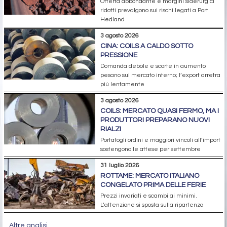
Offerta abbondante e margini siderurgici
ridotti prevalgono sui rischi legati a Port
Hedland
3 agosto 2026
CINA: COILS A CALDO SOTTO
PRESSIONE
Domanda debole e scorte in aumento
pesano sul mercato interno; l’export arretra
più lentamente
3 agosto 2026
COILS: MERCATO QUASI FERMO, MA I
PRODUTTORI PREPARANO NUOVI
RIALZI
Portafogli ordini e maggiori vincoli all’import
sostengono le attese per settembre
31 luglio 2026
ROTTAME: MERCATO ITALIANO
CONGELATO PRIMA DELLE FERIE
Prezzi invariati e scambi ai minimi.
L’attenzione si sposta sulla ripartenza
Altre analisi