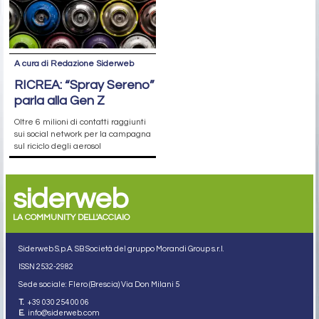
A cura di Redazione Siderweb
RICREA: “Spray Sereno”
parla alla Gen Z
Oltre 6 milioni di contatti raggiunti
sui social network per la campagna
sul riciclo degli aerosol
siderweb
LA COMMUNITY DELL'ACCIAIO
Siderweb S.p.A. SB Società del gruppo Morandi Group s.r.l.
ISSN 2532
-2982
Sede sociale: Flero (Brescia) Via Don Milani 5
T.
+39 030 254 00 06
E.
info@siderweb.com