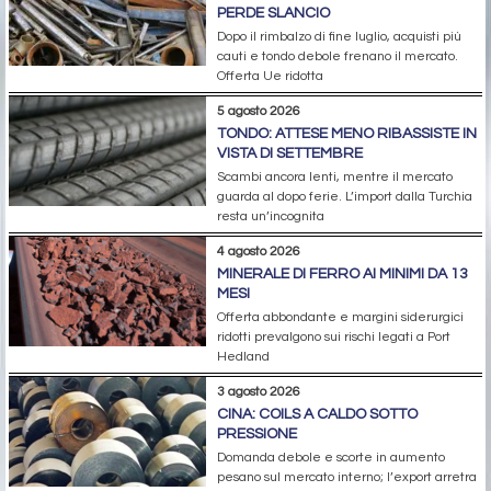
PERDE SLANCIO
Dopo il rimbalzo di fine luglio, acquisti più
cauti e tondo debole frenano il mercato.
Offerta Ue ridotta
5 agosto 2026
TONDO: ATTESE MENO RIBASSISTE IN
VISTA DI SETTEMBRE
Scambi ancora lenti, mentre il mercato
guarda al dopo ferie. L’import dalla Turchia
resta un’incognita
4 agosto 2026
MINERALE DI FERRO AI MINIMI DA 13
MESI
Offerta abbondante e margini siderurgici
ridotti prevalgono sui rischi legati a Port
Hedland
3 agosto 2026
CINA: COILS A CALDO SOTTO
PRESSIONE
Domanda debole e scorte in aumento
pesano sul mercato interno; l’export arretra