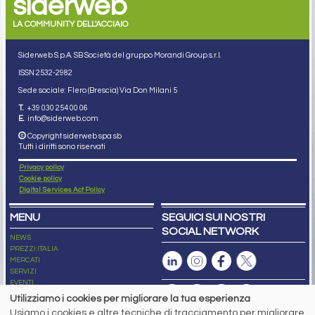
siderweb
LA COMMUNITY DELL'ACCIAIO
Siderweb S.p.A. SB Società del gruppo Morandi Group s.r.l.
ISSN 2532
-2982
Sede sociale: Flero (Brescia) Via Don Milani 5
T.
+39 030 254 00 06
E.
info@siderweb.com
Copyright siderweb spa sb
Tutti i diritti sono riservati
Privacy policy
Cookie policy
Digital Services Act Policy
MENU
SEGUICI SUI NOSTRI
SOCIAL NETWORK
NEWS
PREZZI ITALIA
MERCATI
SERVIZI
EVENTI
ABBONAMENTI
Utilizziamo i cookies per migliorare la tua esperienza
MADE IN STEEL
Usiamo i cookies e altre tecniche di tracciamento per migliorare