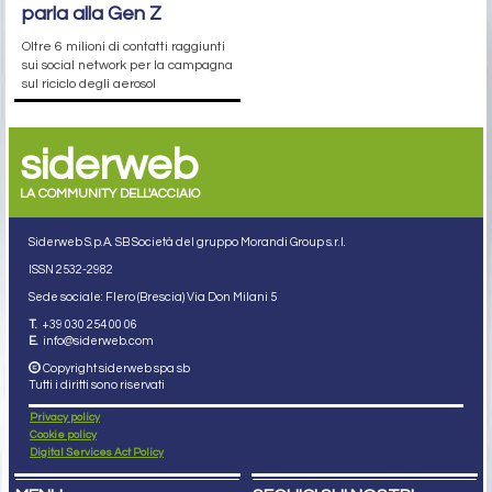
parla alla Gen Z
Oltre 6 milioni di contatti raggiunti
sui social network per la campagna
sul riciclo degli aerosol
siderweb
LA COMMUNITY DELL'ACCIAIO
Siderweb S.p.A. SB Società del gruppo Morandi Group s.r.l.
ISSN 2532
-2982
Sede sociale: Flero (Brescia) Via Don Milani 5
T.
+39 030 254 00 06
E.
info@siderweb.com
Copyright siderweb spa sb
Tutti i diritti sono riservati
Privacy policy
Cookie policy
Digital Services Act Policy