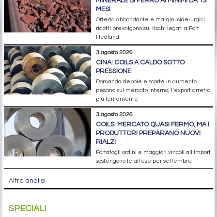
MINERALE DI FERRO AI MINIMI DA 13
MESI
Offerta abbondante e margini siderurgici
ridotti prevalgono sui rischi legati a Port
Hedland
3 agosto 2026
CINA: COILS A CALDO SOTTO
PRESSIONE
Domanda debole e scorte in aumento
pesano sul mercato interno; l’export arretra
più lentamente
3 agosto 2026
COILS: MERCATO QUASI FERMO, MA I
PRODUTTORI PREPARANO NUOVI
RIALZI
Portafogli ordini e maggiori vincoli all’import
sostengono le attese per settembre
Altre analisi
SPECIALI