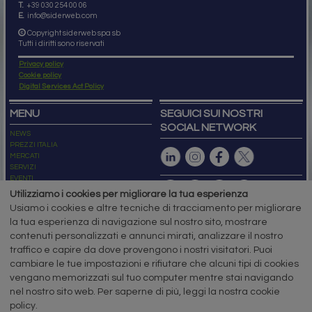
T.
+39 030 254 00 06
E.
info@siderweb.com
Copyright siderweb spa sb
Tutti i diritti sono riservati
Privacy policy
Cookie policy
Digital Services Act Policy
MENU
SEGUICI SUI NOSTRI
SOCIAL NETWORK
NEWS
PREZZI ITALIA
MERCATI
SERVIZI
EVENTI
ABBONAMENTI
Utilizziamo i cookies per migliorare la tua esperienza
MADE IN STEEL
Usiamo i cookies e altre tecniche di tracciamento per migliorare
NEWSLETTER
la tua esperienza di navigazione sul nostro sito, mostrare
Capitale Sociale: 190.000€ interamente versato
contenuti personalizzati e annunci mirati, analizzare il nostro
Registro delle Imprese di Brescia
traffico e capire da dove provengono i nostri visitatori. Puoi
Codice Fiscale e Partita I.V.A.:
IT03562320170
R.E.A. n. 419331
cambiare le tue impostazioni e rifiutare che alcuni tipi di cookies
vengano memorizzati sul tuo computer mentre stai navigando
www.siderweb.com: Autorizzazione del Tribunale di Brescia n. 11/2004 del 17
nel nostro sito web. Per saperne di più, leggi la nostra cookie
marzo 2004, Iscrizione al R.O.C. n. 26116.
Direttrice Responsabile:
policy.