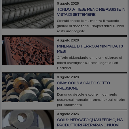
5 agosto 2026
TONDO: ATTESE MENO RIBASSISTE IN
VISTA DI SETTEMBRE
Scambi ancora lenti, mentre il mercato
guarda al dopo ferie. L’import dalla Turchia
resta un’incognita
4 agosto 2026
MINERALE DI FERRO AI MINIMI DA 13
MESI
Offerta abbondante e margini siderurgici
ridotti prevalgono sui rischi legati a Port
Hedland
3 agosto 2026
CINA: COILS A CALDO SOTTO
PRESSIONE
Domanda debole e scorte in aumento
pesano sul mercato interno; l’export arretra
più lentamente
3 agosto 2026
COILS: MERCATO QUASI FERMO, MA I
PRODUTTORI PREPARANO NUOVI