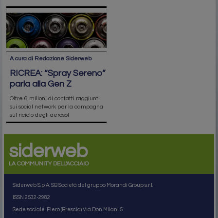
A cura di Redazione Siderweb
RICREA: “Spray Sereno”
parla alla Gen Z
Oltre 6 milioni di contatti raggiunti
sui social network per la campagna
sul riciclo degli aerosol
siderweb
LA COMMUNITY DELL'ACCIAIO
Siderweb S.p.A. SB Società del gruppo Morandi Group s.r.l.
ISSN 2532
-2982
Sede sociale: Flero (Brescia) Via Don Milani 5