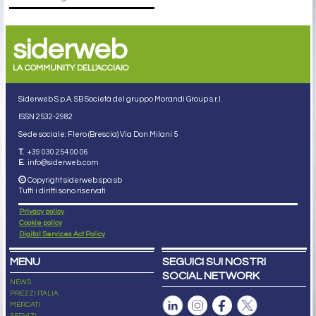
siderweb
LA COMMUNITY DELL'ACCIAIO
Siderweb S.p.A. SB Società del gruppo Morandi Group s.r.l.
ISSN 2532
-2982
Sede sociale: Flero (Brescia) Via Don Milani 5
T.
+39 030 254 00 06
E.
info@siderweb.com
Copyright siderweb spa sb
Tutti i diritti sono riservati
Privacy policy
Cookie policy
Digital Services Act Policy
MENU
SEGUICI SUI NOSTRI
SOCIAL NETWORK
NEWS
PREZZI ITALIA
MERCATI
SERVIZI