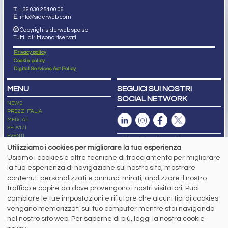
T.
+39 030 254 00 06
E.
info@siderweb.com
Copyright siderweb spa sb
Tutti i diritti sono riservati
Privacy policy
Cookie policy
Digital Services Act Policy
MENU
SEGUICI SUI NOSTRI
SOCIAL NETWORK
NEWS
PREZZI ITALIA
MERCATI
SERVIZI
EVENTI
ABBONAMENTI
Utilizziamo i cookies per migliorare la tua esperienza
MADE IN STEEL
Usiamo i cookies e altre tecniche di tracciamento per migliorare
NEWSLETTER
la tua esperienza di navigazione sul nostro sito, mostrare
Capitale Sociale: 190.000€ interamente versato
contenuti personalizzati e annunci mirati, analizzare il nostro
Registro delle Imprese di Brescia
traffico e capire da dove provengono i nostri visitatori. Puoi
Codice Fiscale e Partita I.V.A.:
IT03562320170
R.E.A. n. 419331
cambiare le tue impostazioni e rifiutare che alcuni tipi di cookies
vengano memorizzati sul tuo computer mentre stai navigando
www.siderweb.com: Autorizzazione del Tribunale di Brescia n. 11/2004 del 17
nel nostro sito web. Per saperne di più, leggi la nostra cookie
marzo 2004, Iscrizione al R.O.C. n. 26116.
Direttrice Responsabile: