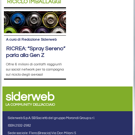
RICICLO IMBALLAGGI
A cura di Redazione Siderweb
RICREA: “Spray Sereno”
parla alla Gen Z
Oltre 6 milioni di contatti raggiunti
sui social network per la campagna
sul riciclo degli aerosol
siderweb
LA COMMUNITY DELL'ACCIAIO
Siderweb S.p.A. SB Società del gruppo Morandi Group s.r.l.
ISSN 2532
-2982
Sede sociale: Flero (Brescia) Via Don Milani 5