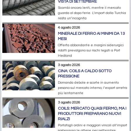
VISTA DI SETTEMBRE
Scambi ancora lenti, mentre il mercato
guarda al dopo ferie. L’import dalla Turchia
resta un’incognita
4 agosto 2026
MINERALE DI FERRO AI MINIMI DA 13
MESI
Offerta abbondante e margini siderurgici
ridotti prevalgono sui rischi legati a Port
Hedland
3 agosto 2026
CINA: COILS A CALDO SOTTO
PRESSIONE
Domanda debole e scorte in aumento
pesano sul mercato interno; l’export arretra
più lentamente
3 agosto 2026
COILS: MERCATO QUASI FERMO, MA I
PRODUTTORI PREPARANO NUOVI
RIALZI
Portafogli ordini e maggiori vincoli all’import
sostengono le attese per settembre