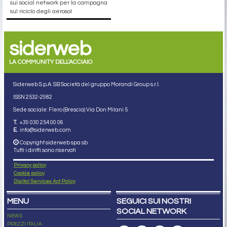
sui social network per la campagna
sul riciclo degli aerosol
siderweb
LA COMMUNITY DELL'ACCIAIO
Siderweb S.p.A. SB Società del gruppo Morandi Group s.r.l.
ISSN 2532
-2982
Sede sociale: Flero (Brescia) Via Don Milani 5
T.
+39 030 254 00 06
E.
info@siderweb.com
Copyright siderweb spa sb
Tutti i diritti sono riservati
Privacy policy
Cookie policy
Digital Services Act Policy
MENU
SEGUICI SUI NOSTRI
SOCIAL NETWORK
NEWS
PREZZI ITALIA