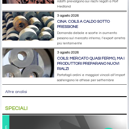
ridotti prevalgono sui rischi legati a Port
Hedland
3 agosto 2026
CINA: COILS A CALDO SOTTO
PRESSIONE
Domanda debole e scorte in aumento
pesano sul mercato interno; l’export arretra
più lentamente
3 agosto 2026
COILS: MERCATO QUASI FERMO, MA I
PRODUTTORI PREPARANO NUOVI
RIALZI
Portafogli ordini e maggiori vincoli all’import
sostengono le attese per settembre
Altre analisi
SPECIALI