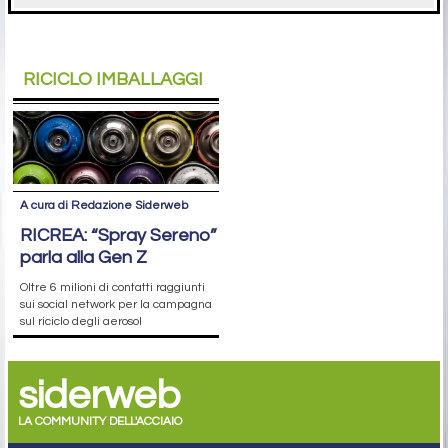
RICICLO IMBALLAGGI
A cura di Redazione Siderweb
RICREA: “Spray Sereno”
parla alla Gen Z
Oltre 6 milioni di contatti raggiunti
sui social network per la campagna
sul riciclo degli aerosol
siderweb
LA COMMUNITY DELL'ACCIAIO