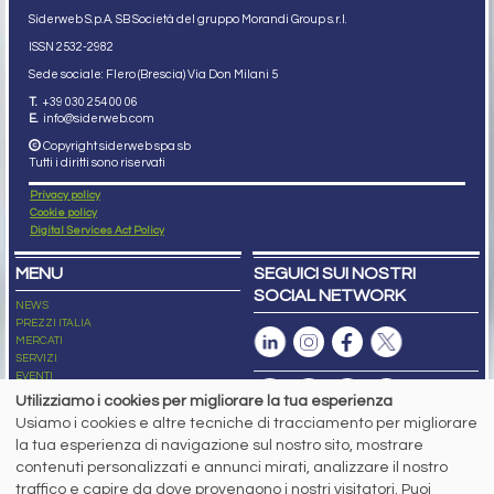
Siderweb S.p.A. SB Società del gruppo Morandi Group s.r.l.
ISSN 2532
-2982
Sede sociale: Flero (Brescia) Via Don Milani 5
T.
+39 030 254 00 06
E.
info@siderweb.com
Copyright siderweb spa sb
Tutti i diritti sono riservati
Privacy policy
Cookie policy
Digital Services Act Policy
MENU
SEGUICI SUI NOSTRI
SOCIAL NETWORK
NEWS
PREZZI ITALIA
MERCATI
SERVIZI
EVENTI
ABBONAMENTI
Utilizziamo i cookies per migliorare la tua esperienza
MADE IN STEEL
Usiamo i cookies e altre tecniche di tracciamento per migliorare
NEWSLETTER
la tua esperienza di navigazione sul nostro sito, mostrare
Capitale Sociale: 190.000€ interamente versato
contenuti personalizzati e annunci mirati, analizzare il nostro
Registro delle Imprese di Brescia
traffico e capire da dove provengono i nostri visitatori. Puoi
Codice Fiscale e Partita I.V.A.:
IT03562320170