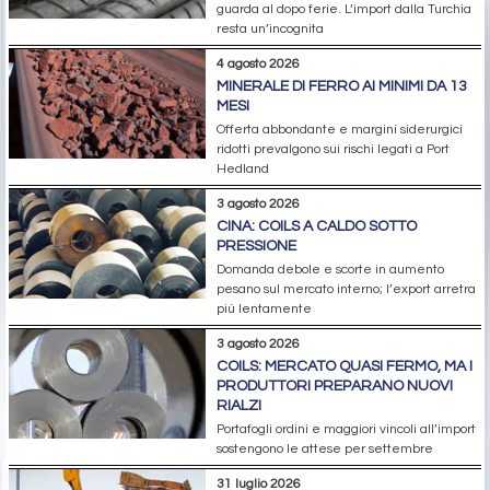
guarda al dopo ferie. L’import dalla Turchia
resta un’incognita
4 agosto 2026
MINERALE DI FERRO AI MINIMI DA 13
MESI
Offerta abbondante e margini siderurgici
ridotti prevalgono sui rischi legati a Port
Hedland
3 agosto 2026
CINA: COILS A CALDO SOTTO
PRESSIONE
Domanda debole e scorte in aumento
pesano sul mercato interno; l’export arretra
più lentamente
3 agosto 2026
COILS: MERCATO QUASI FERMO, MA I
PRODUTTORI PREPARANO NUOVI
RIALZI
Portafogli ordini e maggiori vincoli all’import
sostengono le attese per settembre
31 luglio 2026