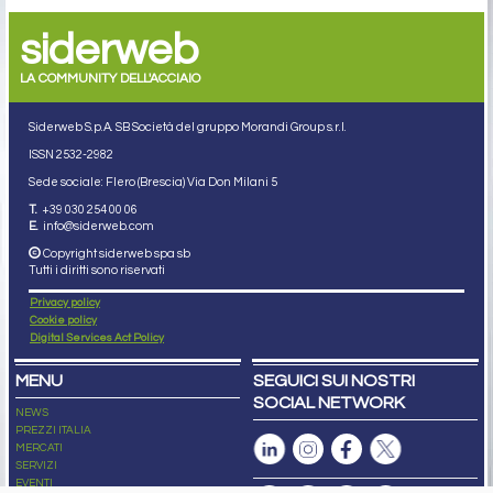
siderweb
LA COMMUNITY DELL'ACCIAIO
Siderweb S.p.A. SB Società del gruppo Morandi Group s.r.l.
ISSN 2532
-2982
Sede sociale: Flero (Brescia) Via Don Milani 5
T.
+39 030 254 00 06
E.
info@siderweb.com
Copyright siderweb spa sb
Tutti i diritti sono riservati
Privacy policy
Cookie policy
Digital Services Act Policy
MENU
SEGUICI SUI NOSTRI
SOCIAL NETWORK
NEWS
PREZZI ITALIA
MERCATI
SERVIZI
EVENTI