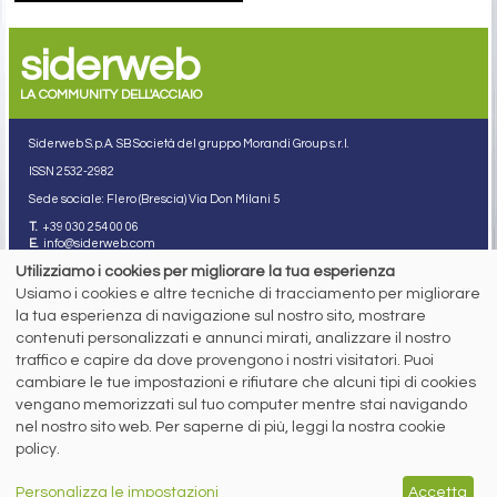
siderweb
LA COMMUNITY DELL'ACCIAIO
Siderweb S.p.A. SB Società del gruppo Morandi Group s.r.l.
ISSN 2532
-2982
Sede sociale: Flero (Brescia) Via Don Milani 5
T.
+39 030 254 00 06
E.
info@siderweb.com
Utilizziamo i cookies per migliorare la tua esperienza
Copyright siderweb spa sb
Tutti i diritti sono riservati
Usiamo i cookies e altre tecniche di tracciamento per migliorare
la tua esperienza di navigazione sul nostro sito, mostrare
Privacy policy
contenuti personalizzati e annunci mirati, analizzare il nostro
Cookie policy
Digital Services Act Policy
traffico e capire da dove provengono i nostri visitatori. Puoi
cambiare le tue impostazioni e rifiutare che alcuni tipi di cookies
MENU
SEGUICI SUI NOSTRI
vengano memorizzati sul tuo computer mentre stai navigando
SOCIAL NETWORK
nel nostro sito web. Per saperne di più, leggi la nostra cookie
NEWS
policy.
PREZZI ITALIA
MERCATI
SERVIZI
Personalizza le impostazioni
Accetta