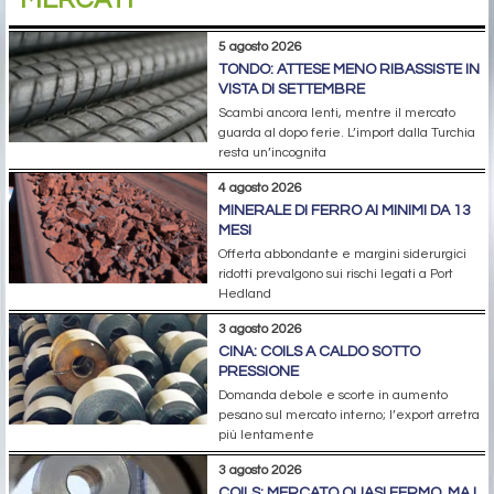
5 agosto 2026
TONDO: ATTESE MENO RIBASSISTE IN
VISTA DI SETTEMBRE
Scambi ancora lenti, mentre il mercato
guarda al dopo ferie. L’import dalla Turchia
resta un’incognita
4 agosto 2026
MINERALE DI FERRO AI MINIMI DA 13
MESI
Offerta abbondante e margini siderurgici
ridotti prevalgono sui rischi legati a Port
Hedland
3 agosto 2026
CINA: COILS A CALDO SOTTO
PRESSIONE
Domanda debole e scorte in aumento
pesano sul mercato interno; l’export arretra
più lentamente
3 agosto 2026
COILS: MERCATO QUASI FERMO, MA I