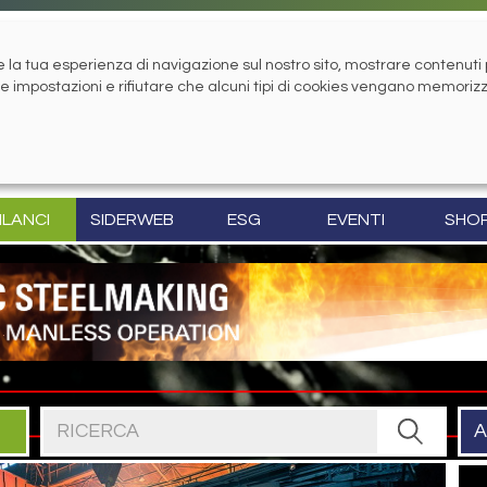
la tua esperienza di navigazione sul nostro sito, mostrare contenuti pe
tue impostazioni e rifiutare che alcuni tipi di cookies vengano memoriz
ILANCI
SIDERWEB
ESG
EVENTI
SHO
Cerca nel sito
A