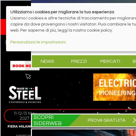
Utilizziamo i cookies per migliorare la tua esperienza
Usiamo i cookies e altre tecniche di tracciamento per migliorare 
capire da dove provengono i nostri visitatori. Puoi cambiare le 
web. Per saperne di più, leggi la nostra cookie policy.
Personalizza le impostazioni
NEWS
PREZZI
MERCATI
B
SCOPRI
PROVA GRATUITA
SIDERWEB