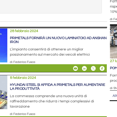
Fatt
risp
10
di F
28 febbraio 2024
PRIMETALS FORNIRÀ UN NUOVO LAMINATOIO AD ANSHAN
IRON
L’impianto consentirà di ottenere un miglior
posizionamento sul mercato dei veicoli elettrici
27 l
di Federico Fusca
POM
Forn
8 febbraio 2024
prod
HYUNDAI STEEL SI AFFIDA A PRIMETALS PER AUMENTARE
di S
LA PRODUTTIVITÀ
Al
La commessa comprende una nuova unità di
raffreddamento che ridurrà i tempi complessivi di
lavorazione
di Federico Fusca