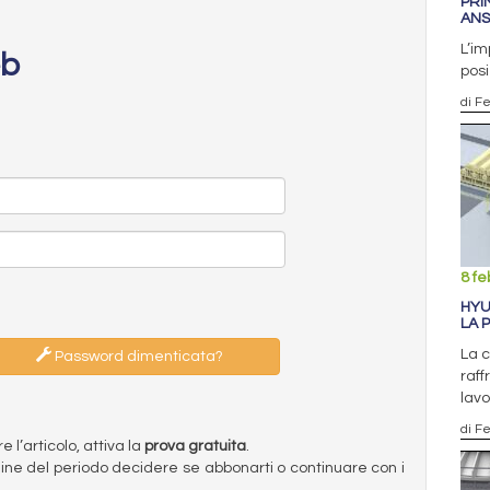
PRI
ANS
L’im
eb
posi
di F
8 fe
HYU
LA 
La 
Password dimenticata?
raff
lav
di F
l’articolo, attiva la
prova gratuita
.
ermine del periodo decidere se abbonarti o continuare con i