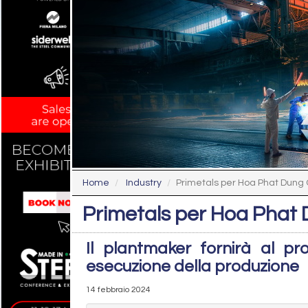
Home
Industry
Primetals per Hoa Phat Dung 
Primetals per Hoa Phat 
Il plantmaker fornirà al pr
esecuzione della produzione
14 febbraio 2024