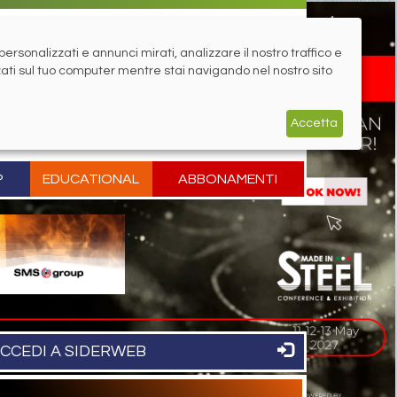
rsonalizzati e annunci mirati, analizzare il nostro traffico e
zati sul tuo computer mentre stai navigando nel nostro sito
Accetta
P
EDUCATIONAL
ABBONAMENTI
CCEDI A SIDERWEB