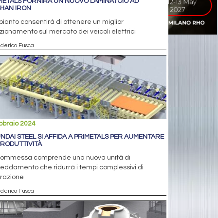
METALS FORNIRÀ UN NUOVO LAMINATOIO AD
HAN IRON
pianto consentirà di ottenere un miglior
zionamento sul mercato dei veicoli elettrici
ederico Fusca
bbraio 2024
NDAI STEEL SI AFFIDA A PRIMETALS PER AUMENTARE
PRODUTTIVITÀ
commessa comprende una nuova unità di
reddamento che ridurrà i tempi complessivi di
orazione
ederico Fusca