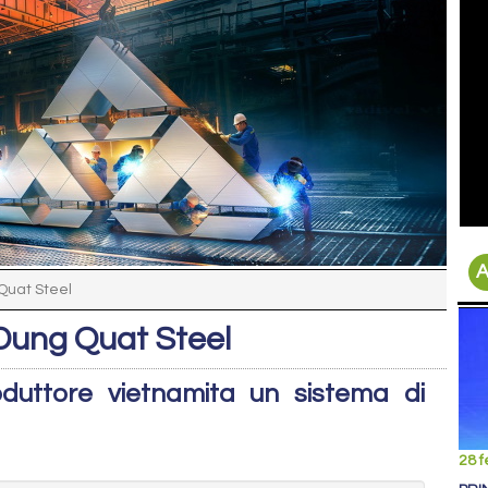
A
Quat Steel
Dung Quat Steel
oduttore vietnamita un sistema di
28 f