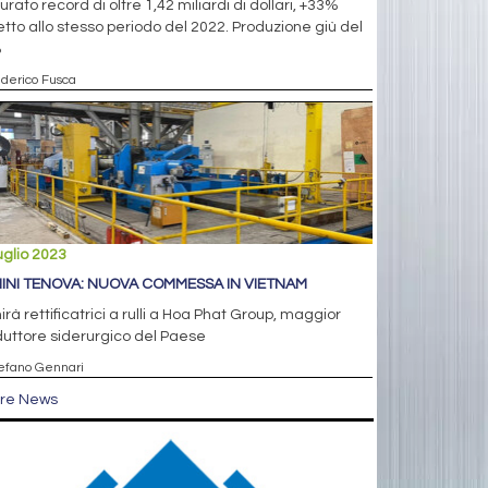
urato record di oltre 1,42 miliardi di dollari, +33%
etto allo stesso periodo del 2022. Produzione giù del
%
ederico Fusca
uglio 2023
INI TENOVA: NUOVA COMMESSA IN VIETNAM
irà rettificatrici a rulli a Hoa Phat Group, maggior
uttore siderurgico del Paese
tefano Gennari
tre News