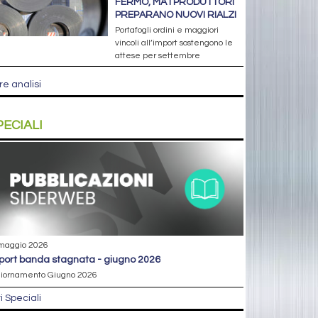
FERMO, MA I PRODUTTORI
PREPARANO NUOVI RIALZI
Portafogli ordini e maggiori
vincoli all’import sostengono le
attese per settembre
re analisi
PECIALI
maggio 2026
eport banda stagnata - giugno 2026
iornamento Giugno 2026
ri Speciali