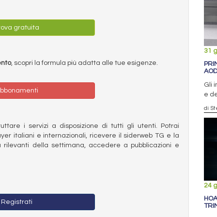
ova gratuita
31 
ento
, scopri la formula più adatta alle tue esigenze.
PRI
AO
Gli 
bbonamenti
e de
di S
ttare i servizi a disposizione di tutti gli utenti. Potrai
ayer italiani e internazionali, ricevere il siderweb TG e la
 rilevanti della settimana, accedere a pubblicazioni e
24 
HOA
Registrati
TRI