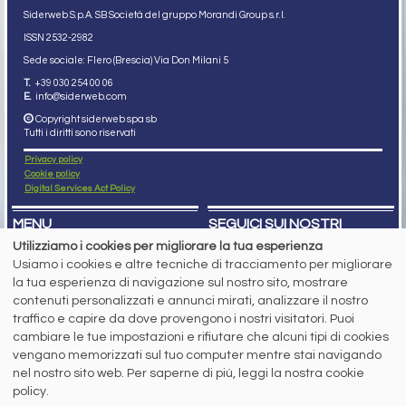
Siderweb S.p.A. SB Società del gruppo Morandi Group s.r.l.
ISSN 2532
-2982
Sede sociale: Flero (Brescia) Via Don Milani 5
T.
+39 030 254 00 06
E.
info@siderweb.com
Copyright siderweb spa sb
Tutti i diritti sono riservati
Privacy policy
Cookie policy
Digital Services Act Policy
MENU
SEGUICI SUI NOSTRI
SOCIAL NETWORK
Utilizziamo i cookies per migliorare la tua esperienza
NEWS
Usiamo i cookies e altre tecniche di tracciamento per migliorare
PREZZI ITALIA
MERCATI
la tua esperienza di navigazione sul nostro sito, mostrare
SERVIZI
contenuti personalizzati e annunci mirati, analizzare il nostro
EVENTI
traffico e capire da dove provengono i nostri visitatori. Puoi
ABBONAMENTI
cambiare le tue impostazioni e rifiutare che alcuni tipi di cookies
MADE IN STEEL
NEWSLETTER
vengano memorizzati sul tuo computer mentre stai navigando
nel nostro sito web. Per saperne di più, leggi la nostra cookie
Capitale Sociale: 190.000€ interamente versato
Registro delle Imprese di Brescia
policy.
Codice Fiscale e Partita I.V.A.:
IT03562320170