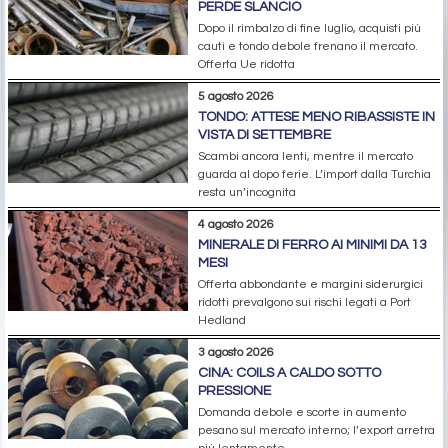
PERDE SLANCIO
Dopo il rimbalzo di fine luglio, acquisti più
cauti e tondo debole frenano il mercato.
Offerta Ue ridotta
5 agosto 2026
TONDO: ATTESE MENO RIBASSISTE IN
VISTA DI SETTEMBRE
Scambi ancora lenti, mentre il mercato
guarda al dopo ferie. L’import dalla Turchia
resta un’incognita
4 agosto 2026
MINERALE DI FERRO AI MINIMI DA 13
MESI
Offerta abbondante e margini siderurgici
ridotti prevalgono sui rischi legati a Port
Hedland
3 agosto 2026
CINA: COILS A CALDO SOTTO
PRESSIONE
Domanda debole e scorte in aumento
pesano sul mercato interno; l’export arretra