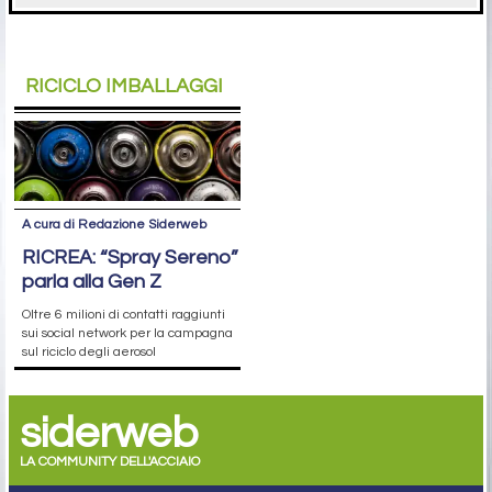
RICICLO IMBALLAGGI
A cura di Redazione Siderweb
RICREA: “Spray Sereno”
parla alla Gen Z
Oltre 6 milioni di contatti raggiunti
sui social network per la campagna
sul riciclo degli aerosol
siderweb
LA COMMUNITY DELL'ACCIAIO