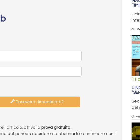
MAC
TIM
Uci
eb
inte
di S
11 a
L’I
“SE
Seco
Password dimenticata?
del 
di F
l’articolo, attiva la
prova gratuita
.
ermine del periodo decidere se abbonarti o continuare con i