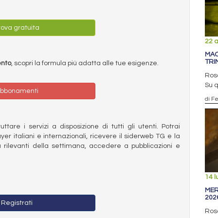
ova gratuita
22 a
MAC
TRI
ento
, scopri la formula più adatta alle tue esigenze.
Ros
Su q
bbonamenti
di F
ttare i servizi a disposizione di tutti gli utenti. Potrai
ayer italiani e internazionali, ricevere il siderweb TG e la
 rilevanti della settimana, accedere a pubblicazioni e
14 l
MER
202
Registrati
Rosa