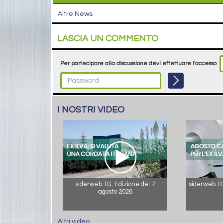
Altre News
LASCIA UN COMMENTO
Per partecipare alla discussione devi effettuare l'accesso
I NOSTRI VIDEO
siderweb TG. Edizione del 7
siderweb TG.
agosto 2026
Altri video