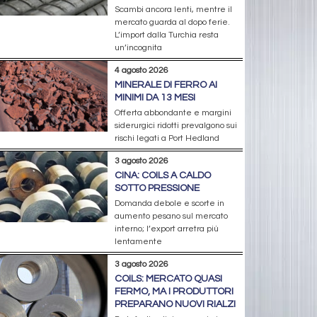
Scambi ancora lenti, mentre il
mercato guarda al dopo ferie.
L’import dalla Turchia resta
un’incognita
4 agosto 2026
MINERALE DI FERRO AI
MINIMI DA 13 MESI
Offerta abbondante e margini
siderurgici ridotti prevalgono sui
rischi legati a Port Hedland
3 agosto 2026
CINA: COILS A CALDO
SOTTO PRESSIONE
Domanda debole e scorte in
aumento pesano sul mercato
interno; l’export arretra più
lentamente
3 agosto 2026
COILS: MERCATO QUASI
FERMO, MA I PRODUTTORI
PREPARANO NUOVI RIALZI