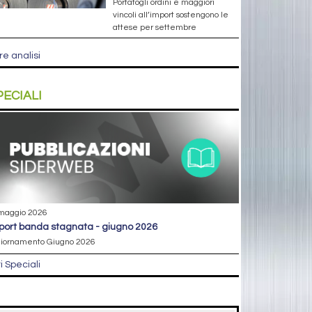
Portafogli ordini e maggiori
vincoli all’import sostengono le
attese per settembre
re analisi
PECIALI
maggio 2026
eport banda stagnata - giugno 2026
iornamento Giugno 2026
ri Speciali