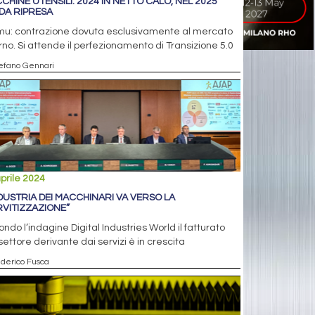
CHINE UTENSILI: 2024 IN NETTO CALO, NEL 2025
IDA RIPRESA
mu: contrazione dovuta esclusivamente al mercato
rno. Si attende il perfezionamento di Transizione 5.0
tefano Gennari
prile 2024
NDUSTRIA DEI MACCHINARI VA VERSO LA
RVITIZZAZIONE”
ndo l’indagine Digital Industries World il fatturato
settore derivante dai servizi è in crescita
ederico Fusca