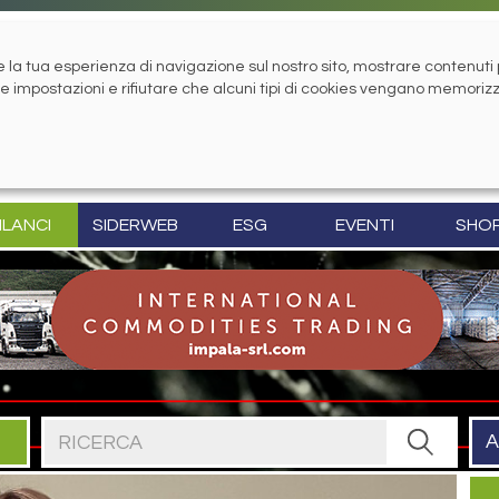
la tua esperienza di navigazione sul nostro sito, mostrare contenuti pe
tue impostazioni e rifiutare che alcuni tipi di cookies vengano memoriz
ILANCI
SIDERWEB
ESG
EVENTI
SHO
Cerca nel sito
A