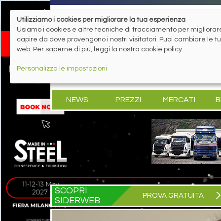
Utilizziamo i cookies per migliorare la tua esperienza
Usiamo i cookies e altre tecniche di tracciamento per migliorare 
capire da dove provengono i nostri visitatori. Puoi cambiare le 
web. Per saperne di più, leggi la nostra cookie policy.
Personalizza le impostazioni
NEWS
PREZZI
MERCATI
B
SCOPRI
PROVA GRATUITA
SIDERWEB