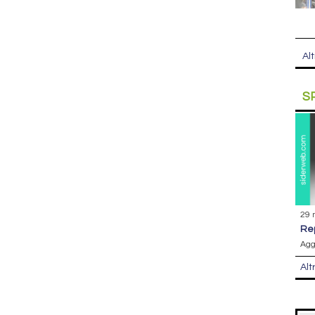
Alt
S
29 
r
Agg
Alt