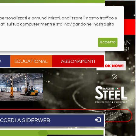
rsonalizzati e annunci mirati, analizzare il nostro traffico e
zati sul tuo computer mentre stai navigando nel nostro sito
Accetta
P
EDUCATIONAL
ABBONAMENTI
CCEDI A SIDERWEB