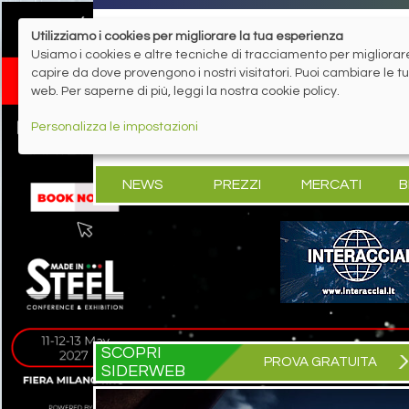
Utilizziamo i cookies per migliorare la tua esperienza
Usiamo i cookies e altre tecniche di tracciamento per migliorare 
capire da dove provengono i nostri visitatori. Puoi cambiare le 
web. Per saperne di più, leggi la nostra cookie policy.
Personalizza le impostazioni
NEWS
PREZZI
MERCATI
B
SCOPRI
PROVA GRATUITA
SIDERWEB