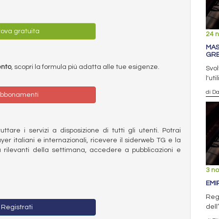
ova gratuita
24 
MAS
GRE
ento
, scopri la formula più adatta alle tue esigenze.
Svol
l'ut
di D
bbonamenti
ttare i servizi a disposizione di tutti gli utenti. Potrai
ayer italiani e internazionali, ricevere il siderweb TG e la
 rilevanti della settimana, accedere a pubblicazioni e
3 n
EMI
Regi
dell
Registrati