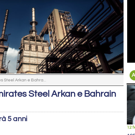
A
s Steel Arkan e Bahra...
mirates Steel Arkan e Bahrain
erà 5 anni
12 f