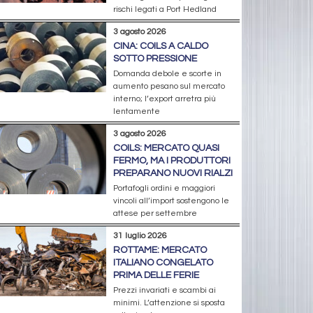
rischi legati a Port Hedland
3 agosto 2026
CINA: COILS A CALDO
SOTTO PRESSIONE
Domanda debole e scorte in
aumento pesano sul mercato
interno; l’export arretra più
lentamente
3 agosto 2026
COILS: MERCATO QUASI
FERMO, MA I PRODUTTORI
PREPARANO NUOVI RIALZI
Portafogli ordini e maggiori
vincoli all’import sostengono le
attese per settembre
31 luglio 2026
ROTTAME: MERCATO
ITALIANO CONGELATO
PRIMA DELLE FERIE
Prezzi invariati e scambi ai
minimi. L’attenzione si sposta