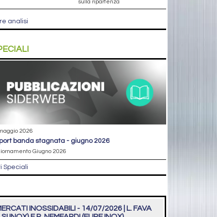
sulla ripartenza
re analisi
PECIALI
maggio 2026
eport banda stagnata - giugno 2026
iornamento Giugno 2026
ri Speciali
ERCATI INOSSIDABILI - 14/07/2026 | L. FAVA
LSI INOX) E R. NEMFARDI (EURE INOX)