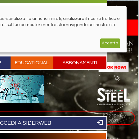
rsonalizzati e annunci mirati, analizzare il nostro traffico e
zati sul tuo computer mentre stai navigando nel nostro sito
Accetta
P
EDUCATIONAL
ABBONAMENTI
CCEDI A SIDERWEB