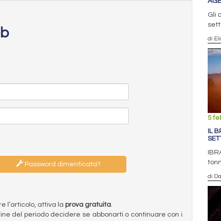
AGE
Gli 
set
eb
di El
5 fe
IL B
SET
IBRA
tonn
Password dimenticata?
di D
l’articolo, attiva la
prova gratuita
.
ermine del periodo decidere se abbonarti o continuare con i