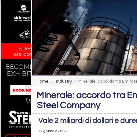
Home
Industry
Minerale: accordo tra Emirate
Minerale: accordo tra E
Steel Company
Vale 2 miliardi di dollari e dur
17 gennaio 2024