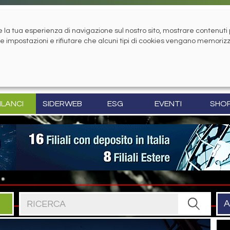
la tua esperienza di navigazione sul nostro sito, mostrare contenuti pe
tue impostazioni e rifiutare che alcuni tipi di cookies vengano memoriz
ILANCI
SIDERWEB
ESG
EVENTI
SHO
Cerca nel sito
A