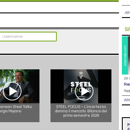
Alt
S
29 
r
Agg
Alt
anean Steel Talks:
STEEL FOCUS – L’incertezza
ergio Moyano
domina il mercato. Bilancio del
primo semestre 2026
M
(