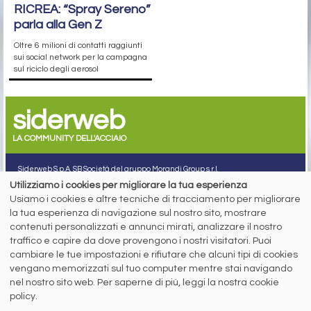
RICREA: “Spray Sereno”
parla alla Gen Z
Oltre 6 milioni di contatti raggiunti
sui social network per la campagna
sul riciclo degli aerosol
siderweb
LA COMMUNITY DELL'ACCIAIO
Siderweb S.p.A. SB Società del gruppo Morandi Group s.r.l.
Utilizziamo i cookies per migliorare la tua esperienza
ISSN 2532
-2982
Usiamo i cookies e altre tecniche di tracciamento per migliorare
Sede sociale: Flero (Brescia) Via Don Milani 5
la tua esperienza di navigazione sul nostro sito, mostrare
T.
+39 030 254 00 06
contenuti personalizzati e annunci mirati, analizzare il nostro
E.
info@siderweb.com
traffico e capire da dove provengono i nostri visitatori. Puoi
Copyright siderweb spa sb
cambiare le tue impostazioni e rifiutare che alcuni tipi di cookies
Tutti i diritti sono riservati
vengano memorizzati sul tuo computer mentre stai navigando
Privacy policy
nel nostro sito web. Per saperne di più, leggi la nostra cookie
Cookie policy
policy.
Digital Services Act Policy