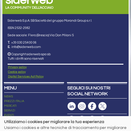
siderweb
LA COMMUNITY DELL'ACCIAIO
Siderweb S.p.A. SB Società del gruppo Morandi Group s.r.l.
ISSN 2532
-2982
Sede sociale: Flero (Brescia) Via Don Milani 5
T.
+39 030 254 00 06
E.
info@siderweb.com
Copyright siderweb spa sb
Tutti i diritti sono riservati
Privacy policy
Cookie policy
Digital Services Act Policy
MENU
SEGUICI SUI NOSTRI
SOCIAL NETWORK
NEWS
PREZZI ITALIA
MERCATI
SERVIZI
EVENTI
ABBONAMENTI
Utilizziamo i cookies per migliorare la tua esperienza
MADE IN STEEL
Usiamo i cookies e altre tecniche di tracciamento per migliorare
NEWSLETTER