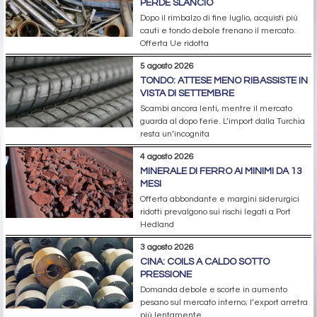
PERDE SLANCIO
Dopo il rimbalzo di fine luglio, acquisti più
cauti e tondo debole frenano il mercato.
Offerta Ue ridotta
5 agosto 2026
TONDO: ATTESE MENO RIBASSISTE IN
VISTA DI SETTEMBRE
Scambi ancora lenti, mentre il mercato
guarda al dopo ferie. L’import dalla Turchia
resta un’incognita
4 agosto 2026
MINERALE DI FERRO AI MINIMI DA 13
MESI
Offerta abbondante e margini siderurgici
ridotti prevalgono sui rischi legati a Port
Hedland
3 agosto 2026
CINA: COILS A CALDO SOTTO
PRESSIONE
Domanda debole e scorte in aumento
pesano sul mercato interno; l’export arretra
più lentamente