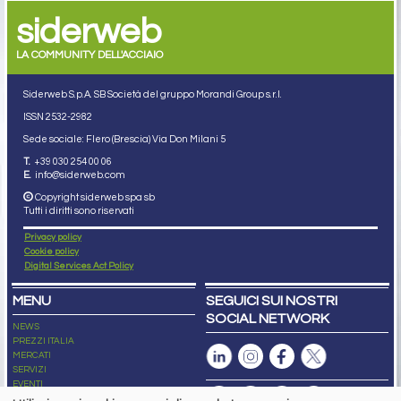
siderweb
LA COMMUNITY DELL'ACCIAIO
Siderweb S.p.A. SB Società del gruppo Morandi Group s.r.l.
ISSN 2532
-2982
Sede sociale: Flero (Brescia) Via Don Milani 5
T.
+39 030 254 00 06
E.
info@siderweb.com
Copyright siderweb spa sb
Tutti i diritti sono riservati
Privacy policy
Cookie policy
Digital Services Act Policy
MENU
SEGUICI SUI NOSTRI
SOCIAL NETWORK
NEWS
PREZZI ITALIA
MERCATI
SERVIZI
EVENTI
ABBONAMENTI