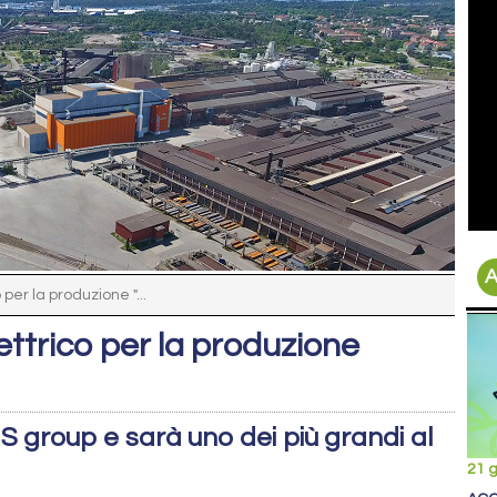
A
per la produzione "...
ttrico per la produzione
S group e sarà uno dei più grandi al
21 