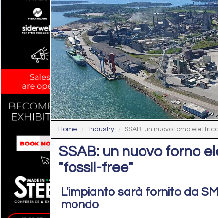
Home
Industry
SSAB: un nuovo forno elettrico 
SSAB: un nuovo forno ele
"fossil-free"
L'impianto sarà fornito da SM
mondo