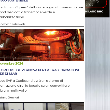
IAIO SOSTENIBILE
ri l'anima "green" della siderurgia attraverso notizie
port dedicati a transizione verde e
arbonizzazione
edazione siderweb
novembre 2024
 GROUP E GE VERNOVA PER LA TRASFORMAZIONE
DE DI SSAB
uovo EAF a Oxelösund avrà un sistema di
entazione diretta basato su un convertitore
lare multilivello
tefano Gennari