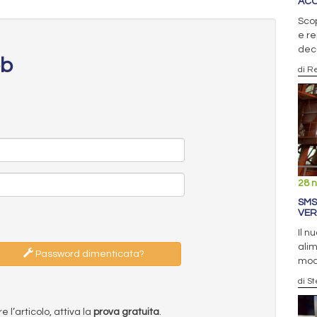
ACC
Scop
e re
dec
eb
di R
28 
SMS
VER
Il n
alim
Password dimenticata?
modu
di S
l’articolo, attiva la
prova gratuita
.