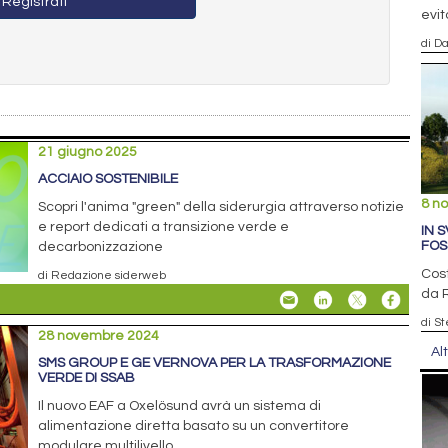
Registrati
evit
di D
21 giugno 2025
ACCIAIO SOSTENIBILE
8 n
Scopri l'anima "green" della siderurgia attraverso notizie
e report dedicati a transizione verde e
IN 
FOS
decarbonizzazione
Cost
di Redazione siderweb
da R
di S
28 novembre 2024
Al
SMS GROUP E GE VERNOVA PER LA TRASFORMAZIONE
VERDE DI SSAB
Il nuovo EAF a Oxelösund avrà un sistema di
alimentazione diretta basato su un convertitore
modulare multilivello