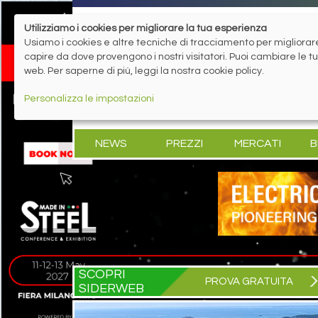
Utilizziamo i cookies per migliorare la tua esperienza
Usiamo i cookies e altre tecniche di tracciamento per migliorare 
capire da dove provengono i nostri visitatori. Puoi cambiare le 
web. Per saperne di più, leggi la nostra cookie policy.
Personalizza le impostazioni
NEWS
PREZZI
MERCATI
B
SCOPRI
PROVA GRATUITA
SIDERWEB