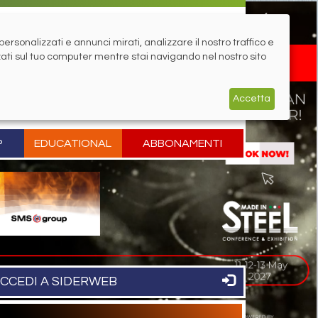
rsonalizzati e annunci mirati, analizzare il nostro traffico e
zati sul tuo computer mentre stai navigando nel nostro sito
Accetta
P
EDUCATIONAL
ABBONAMENTI
CCEDI A SIDERWEB