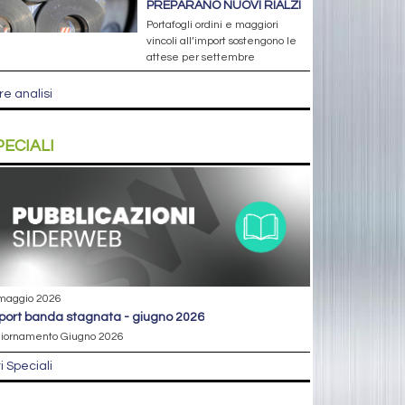
PREPARANO NUOVI RIALZI
Portafogli ordini e maggiori
vincoli all’import sostengono le
attese per settembre
re analisi
PECIALI
maggio 2026
eport banda stagnata - giugno 2026
iornamento Giugno 2026
ri Speciali