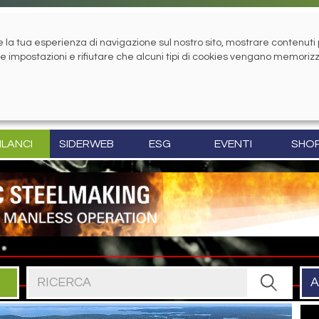
la tua esperienza di navigazione sul nostro sito, mostrare contenuti pe
tue impostazioni e rifiutare che alcuni tipi di cookies vengano memoriz
ILANCI
SIDERWEB
ESG
EVENTI
SHO
Cerca nel sito
A