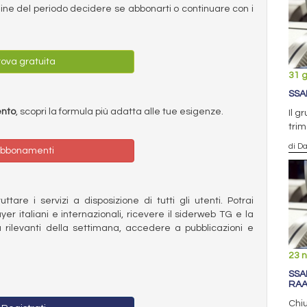
ermine del periodo decidere se abbonarti o continuare con i
ova gratuita
31 
SSAB
ento
, scopri la formula più adatta alle tue esigenze.
Il g
trim
di D
bbonamenti
ttare i servizi a disposizione di tutti gli utenti. Potrai
ayer italiani e internazionali, ricevere il siderweb TG e la
 rilevanti della settimana, accedere a pubblicazioni e
23 
SSA
RAA
Chiu