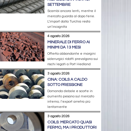
SETTEMBRE
Scambi ancora lenti, mentre il
mercato guarda al dopo ferie.
L’import dalla Turchia resta
un’incognita
4 agosto 2026
MINERALE DI FERRO AI
MINIMI DA 13 MESI
Offerta abbondante e margini
siderurgici ridotti prevalgono sui
rischi legati a Port Hedland
3 agosto 2026
CINA: COILS A CALDO
SOTTO PRESSIONE
Domanda debole e scorte in
aumento pesano sul mercato
interno; l’export arretra più
lentamente
3 agosto 2026
COILS: MERCATO QUASI
FERMO, MA I PRODUTTORI