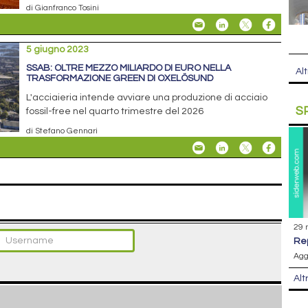
di Gianfranco Tosini
5 giugno 2023
SSAB: OLTRE MEZZO MILIARDO DI EURO NELLA
Alt
TRASFORMAZIONE GREEN DI OXELÖSUND
L'acciaieria intende avviare una produzione di acciaio
S
fossil-free nel quarto trimestre del 2026
di Stefano Gennari
29 
r
Agg
Alt