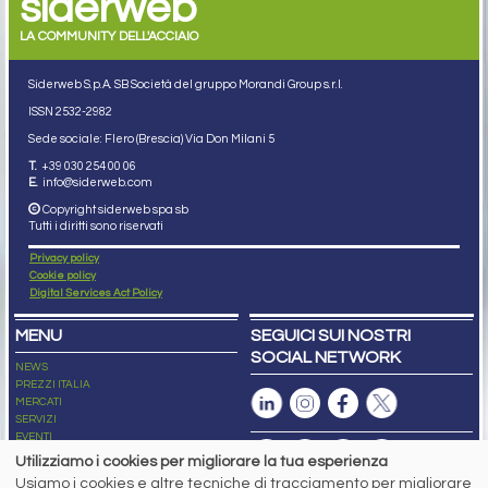
siderweb
LA COMMUNITY DELL'ACCIAIO
Siderweb S.p.A. SB Società del gruppo Morandi Group s.r.l.
ISSN 2532
-2982
Sede sociale: Flero (Brescia) Via Don Milani 5
T.
+39 030 254 00 06
E.
info@siderweb.com
Copyright siderweb spa sb
Tutti i diritti sono riservati
Privacy policy
Cookie policy
Digital Services Act Policy
MENU
SEGUICI SUI NOSTRI
SOCIAL NETWORK
NEWS
PREZZI ITALIA
MERCATI
SERVIZI
EVENTI
ABBONAMENTI
Utilizziamo i cookies per migliorare la tua esperienza
MADE IN STEEL
Usiamo i cookies e altre tecniche di tracciamento per migliorare