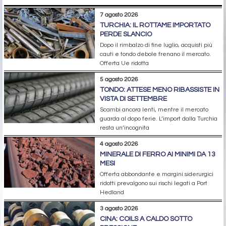
7 agosto 2026
TURCHIA: IL ROTTAME IMPORTATO
PERDE SLANCIO
Dopo il rimbalzo di fine luglio, acquisti più
cauti e tondo debole frenano il mercato.
Offerta Ue ridotta
5 agosto 2026
TONDO: ATTESE MENO RIBASSISTE IN
VISTA DI SETTEMBRE
Scambi ancora lenti, mentre il mercato
guarda al dopo ferie. L’import dalla Turchia
resta un’incognita
4 agosto 2026
MINERALE DI FERRO AI MINIMI DA 13
MESI
Offerta abbondante e margini siderurgici
ridotti prevalgono sui rischi legati a Port
Hedland
3 agosto 2026
CINA: COILS A CALDO SOTTO