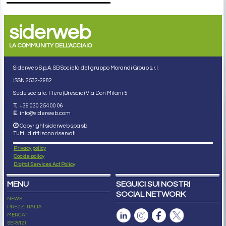
siderweb
LA COMMUNITY DELL'ACCIAIO
Siderweb S.p.A. SB Società del gruppo Morandi Group s.r.l.
ISSN 2532
-2982
Sede sociale: Flero (Brescia) Via Don Milani 5
T.
+39 030 254 00 06
E.
info@siderweb.com
Copyright siderweb spa sb
Tutti i diritti sono riservati
Privacy policy
Cookie policy
Digital Services Act Policy
MENU
SEGUICI SUI NOSTRI
SOCIAL NETWORK
NEWS
PREZZI ITALIA
MERCATI
SERVIZI