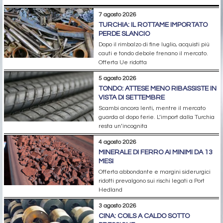
7 agosto 2026
TURCHIA: IL ROTTAME IMPORTATO
PERDE SLANCIO
Dopo il rimbalzo di fine luglio, acquisti più
cauti e tondo debole frenano il mercato.
Offerta Ue ridotta
5 agosto 2026
TONDO: ATTESE MENO RIBASSISTE IN
VISTA DI SETTEMBRE
Scambi ancora lenti, mentre il mercato
guarda al dopo ferie. L’import dalla Turchia
resta un’incognita
4 agosto 2026
MINERALE DI FERRO AI MINIMI DA 13
MESI
Offerta abbondante e margini siderurgici
ridotti prevalgono sui rischi legati a Port
Hedland
3 agosto 2026
CINA: COILS A CALDO SOTTO