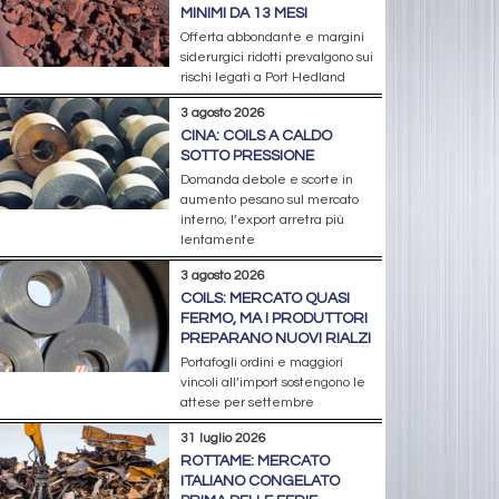
MINIMI DA 13 MESI
Offerta abbondante e margini
siderurgici ridotti prevalgono sui
rischi legati a Port Hedland
3 agosto 2026
CINA: COILS A CALDO
SOTTO PRESSIONE
Domanda debole e scorte in
aumento pesano sul mercato
interno; l’export arretra più
lentamente
3 agosto 2026
COILS: MERCATO QUASI
FERMO, MA I PRODUTTORI
PREPARANO NUOVI RIALZI
Portafogli ordini e maggiori
vincoli all’import sostengono le
attese per settembre
31 luglio 2026
ROTTAME: MERCATO
ITALIANO CONGELATO