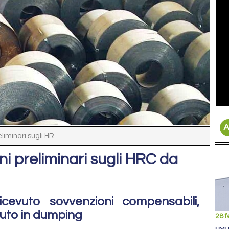
A
liminari sugli HR...
ini preliminari sugli HRC da
evuto sovvenzioni compensabili,
uto in dumping
28 f