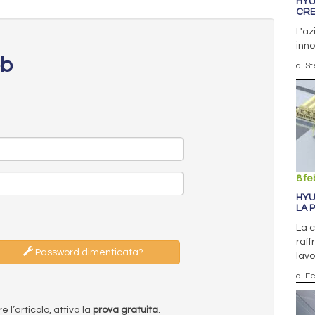
HYU
CRE
L'az
inn
eb
di S
8 fe
HYU
LA 
La 
raff
Password dimenticata?
lav
di F
l’articolo, attiva la
prova gratuita
.