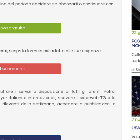
ermine del periodo decidere se abbonarti o continuare con i
ova gratuita
22 
POS
MON
ento
, scopri la formula più adatta alle tue esigenze.
Coll
sudc
bbonamenti
di S
ttare i servizi a disposizione di tutti gli utenti. Potrai
ayer italiani e internazionali, ricevere il siderweb TG e la
 rilevanti della settimana, accedere a pubblicazioni e
7 n
USA
Volu