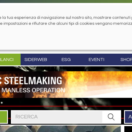
la tua esperienza di navigazione sul nostro sito, mostrare contenuti pe
tue impostazioni e rifiutare che alcuni tipi di cookies vengano memoriz
ILANCI
SIDERWEB
ESG
EVENTI
SHO
Cerca nel sito
A