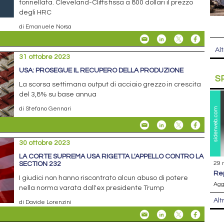
tonnellata. Cleveland-Cliffs fissa a 800 dollari il prezzo
degli HRC
di Emanuele Norsa
Alt
31 ottobre 2023
USA: PROSEGUE IL RECUPERO DELLA PRODUZIONE
S
La scorsa settimana output di acciaio grezzo in crescita
del 3,8% su base annua
di Stefano Gennari
30 ottobre 2023
LA CORTE SUPREMA USA RIGETTA L'APPELLO CONTRO LA
29 
SECTION 232
r
I giudici non hanno riscontrato alcun abuso di potere
Agg
nella norma varata dall'ex presidente Trump
Alt
di Davide Lorenzini