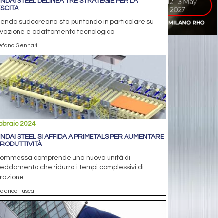
NDAI STEEL DELINEA TRE STRATEGIE PER LA
SCITA
ienda sudcoreana sta puntando in particolare su
ovazione e adattamento tecnologico
tefano Gennari
bbraio 2024
NDAI STEEL SI AFFIDA A PRIMETALS PER AUMENTARE
PRODUTTIVITÀ
commessa comprende una nuova unità di
reddamento che ridurrà i tempi complessivi di
orazione
ederico Fusca