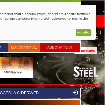
rsonalizzati e annunci mirati, analizzare il nostro traffico e
zati sul tuo computer mentre stai navigando nel nostro sito
Accetta
P
EDUCATIONAL
ABBONAMENTI
CCEDI A SIDERWEB