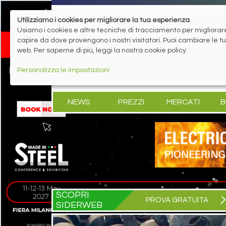
Utilizziamo i cookies per migliorare la tua esperienza
Usiamo i cookies e altre tecniche di tracciamento per migliorare 
capire da dove provengono i nostri visitatori. Puoi cambiare le 
web. Per saperne di più, leggi la nostra cookie policy.
Personalizza le impostazioni
NEWS
PREZZI
MERCATI
B
SCOPRI
PROVA GRATUITA
SIDERWEB