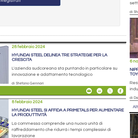
Registrati
sett
di S
28 febbraio 2024
HYUNDAI STEEL DELINEA TRE STRATEGIE PER LA
CRESCITA
6 n
L'azienda sudcoreana sta puntando in particolare su
NIP
TOY
innovazione e adattamento tecnologico
Rest
di Stefano Gennari
indu
di D
8 febbraio 2024
Al
HYUNDAI STEEL SI AFFIDA A PRIMETALS PER AUMENTARE
LA PRODUTTIVITÀ
La commessa comprende una nuova unità di
raffreddamento che ridurrà i tempi complessivi di
lavorazione