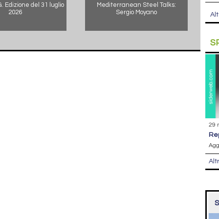
 Edizione del 31 luglio
Mediterranean Steel Talks:
2026
Sergio Moyano
Alt
S
29 
r
Agg
Alt
S