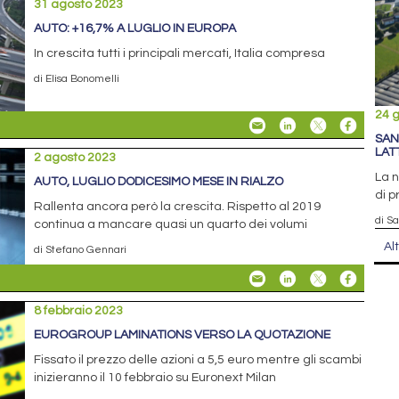
31 agosto 2023
AUTO: +16,7% A LUGLIO IN EUROPA
In crescita tutti i principali mercati, Italia compresa
di Elisa Bonomelli
24 
SAN
LAT
2 agosto 2023
La n
AUTO, LUGLIO DODICESIMO MESE IN RIALZO
di p
Rallenta ancora però la crescita. Rispetto al 2019
di S
continua a mancare quasi un quarto dei volumi
Al
di Stefano Gennari
8 febbraio 2023
EUROGROUP LAMINATIONS VERSO LA QUOTAZIONE
Fissato il prezzo delle azioni a 5,5 euro mentre gli scambi
inizieranno il 10 febbraio su Euronext Milan