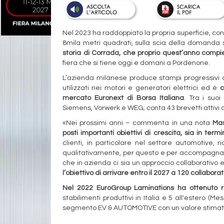
Nel 2023 ha raddoppiato la propria superficie, con
8mila metri quadrati, sulla scia della domanda sp
storia di Corrada, che proprio quest’anno compi
fiera che si tiene oggi e domani a Pordenone.
L’azienda milanese produce stampi progressivi ad
utilizzati nei motori e generatori elettrici ed è
c
mercato Euronext di Borsa Italiana
. Tra i suo
Siemens, Vorwerk e WEG; conta 43 brevetti attivi a
«Nei prossimi anni – commenta in una nota
Mas
posti importanti obiettivi di crescita, sia in term
clienti, in particolare nel settore automotive,
qualitativamente, per questo e per accompagnare 
che in azienda ci sia un approccio collaborativo 
l’obiettivo di arrivare entro il 2027 a 120 collabora
Nel 2022 EuroGroup Laminations ha ottenuto ri
stabilimenti produttivi in Italia e 5 all'estero (Mes
segmento EV & AUTOMOTIVE con un valore stimato d