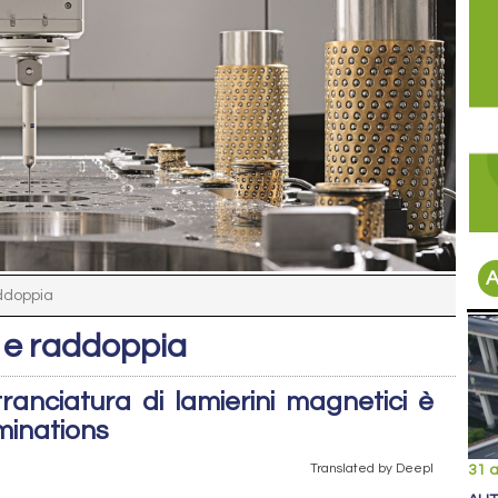
A
ddoppia
 e raddoppia
ranciatura di lamierini magnetici è
minations
Translated by Deepl
31 