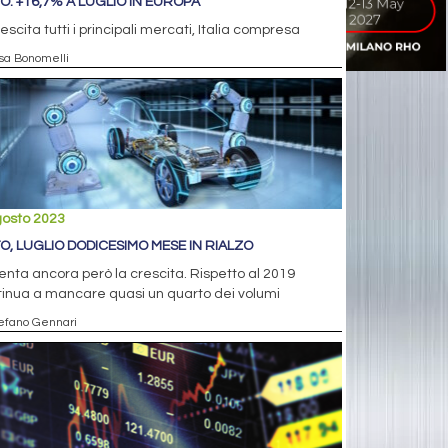
O: +16,7% A LUGLIO IN EUROPA
rescita tutti i principali mercati, Italia compresa
isa Bonomelli
gosto 2023
O, LUGLIO DODICESIMO MESE IN RIALZO
enta ancora però la crescita. Rispetto al 2019
inua a mancare quasi un quarto dei volumi
tefano Gennari