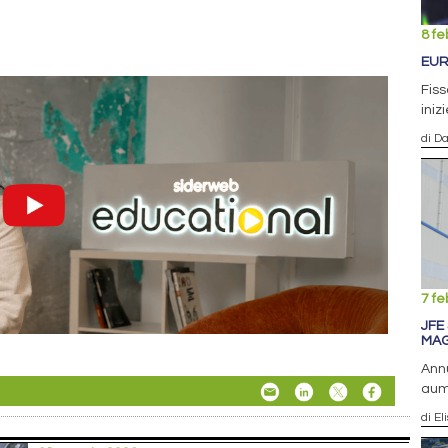
8 fe
EUR
Fiss
iniz
di D
7 fe
JFE
MAG
Annu
aum
di El