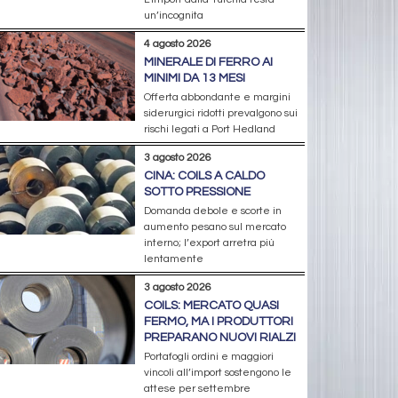
un’incognita
4 agosto 2026
MINERALE DI FERRO AI
MINIMI DA 13 MESI
Offerta abbondante e margini
siderurgici ridotti prevalgono sui
rischi legati a Port Hedland
3 agosto 2026
CINA: COILS A CALDO
SOTTO PRESSIONE
Domanda debole e scorte in
aumento pesano sul mercato
interno; l’export arretra più
lentamente
3 agosto 2026
COILS: MERCATO QUASI
FERMO, MA I PRODUTTORI
PREPARANO NUOVI RIALZI
Portafogli ordini e maggiori
vincoli all’import sostengono le
attese per settembre