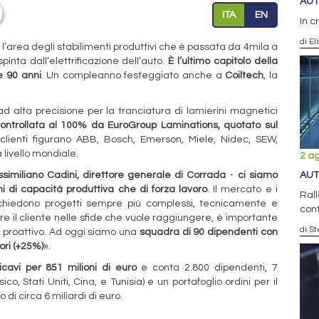
AUT
ITA
EN
In c
di El
 l’area degli stabilimenti produttivi che è passata da 4mila a
inta dall’elettrificazione dell’auto.
È l’ultimo capitolo della
e 90 anni
. Un compleanno festeggiato anche a
Coiltech
, la
 alta precisione per la tranciatura di lamierini magnetici
ontrollata al 100% da EuroGroup Laminations, quotato sul
i clienti figurano ABB, Bosch, Emerson, Miele, Nidec, SEW,
 livello mondiale.
2 a
similiano Cadini, direttore generale di Corrada
-
ci siamo
AUT
ini di capacità produttiva che di forza lavoro
. Il mercato e i
Rall
 richiedono progetti sempre più complessi, tecnicamente e
cont
il cliente nelle sfide che vuole raggiungere, è importante
di S
e proattivo. Ad oggi siamo una
squadra di 90 dipendenti con
tori (+25%)
».
cavi per 851 milioni di euro
e conta 2.800 dipendenti, 7
sico, Stati Uniti, Cina, e Tunisia) e un portafoglio ordini per il
i circa 6 miliardi di euro.