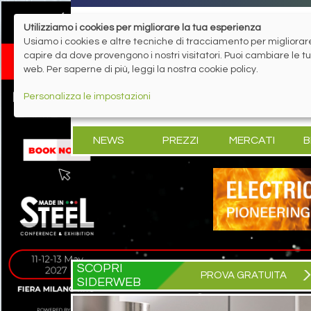
Utilizziamo i cookies per migliorare la tua esperienza
Usiamo i cookies e altre tecniche di tracciamento per migliorare 
capire da dove provengono i nostri visitatori. Puoi cambiare le 
web. Per saperne di più, leggi la nostra cookie policy.
Personalizza le impostazioni
NEWS
PREZZI
MERCATI
B
SCOPRI
PROVA GRATUITA
SIDERWEB