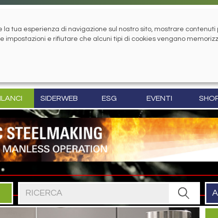
la tua esperienza di navigazione sul nostro sito, mostrare contenuti pe
tue impostazioni e rifiutare che alcuni tipi di cookies vengano memoriz
ILANCI
SIDERWEB
ESG
EVENTI
SHO
Cerca nel sito
A