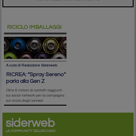
RICICLO IMBALLAGGI
A cura di Redazione Siderweb
RICREA: “Spray Sereno”
parla alla Gen Z
Oltre 6 milioni di contatti raggiunti
sui social network per la campagna
sul riciclo degli aerosol
siderweb
LA COMMUNITY DELL'ACCIAIO