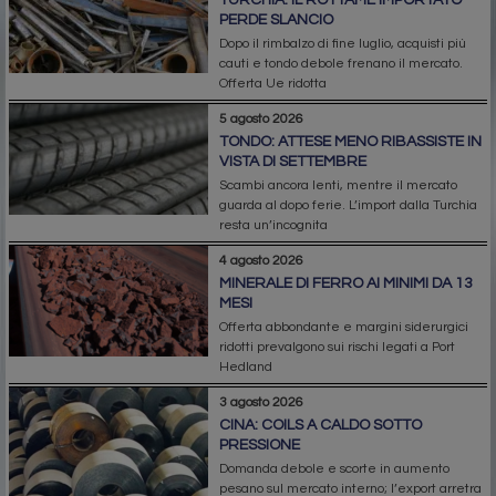
PERDE SLANCIO
Dopo il rimbalzo di fine luglio, acquisti più
cauti e tondo debole frenano il mercato.
Offerta Ue ridotta
5 agosto 2026
TONDO: ATTESE MENO RIBASSISTE IN
VISTA DI SETTEMBRE
Scambi ancora lenti, mentre il mercato
guarda al dopo ferie. L’import dalla Turchia
resta un’incognita
4 agosto 2026
MINERALE DI FERRO AI MINIMI DA 13
MESI
Offerta abbondante e margini siderurgici
ridotti prevalgono sui rischi legati a Port
Hedland
3 agosto 2026
CINA: COILS A CALDO SOTTO
PRESSIONE
Domanda debole e scorte in aumento
pesano sul mercato interno; l’export arretra