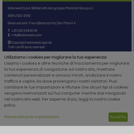
Siderweb S.p.A. SB Società del gruppo Morandi Group s.r.l.
ISSN 2532
-2982
Sede sociale: Flero (Brescia) Via Don Milani 5
T.
+39 030 254 00 06
E.
info@siderweb.com
Copyright siderweb spa sb
Tutti i diritti sono riservati
Privacy policy
Utilizziamo i cookies per migliorare la tua esperienza
Cookie policy
Usiamo i cookies e altre tecniche di tracciamento per migliorare
Digital Services Act Policy
la tua esperienza di navigazione sul nostro sito, mostrare
contenuti personalizzati e annunci mirati, analizzare il nostro
MENU
SEGUICI SUI NOSTRI
traffico e capire da dove provengono i nostri visitatori. Puoi
SOCIAL NETWORK
NEWS
cambiare le tue impostazioni e rifiutare che alcuni tipi di cookies
PREZZI ITALIA
vengano memorizzati sul tuo computer mentre stai navigando
MERCATI
nel nostro sito web. Per saperne di più, leggi la nostra cookie
SERVIZI
policy.
EVENTI
ABBONAMENTI
MADE IN STEEL
Personalizza le impostazioni
Accetta
NEWSLETTER
Capitale Sociale: 190.000€ interamente versato
Registro delle Imprese di Brescia