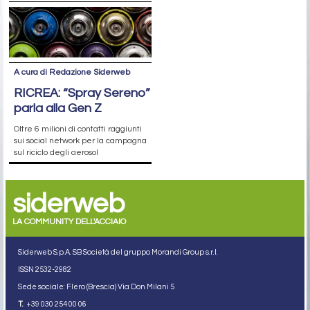
A cura di Redazione Siderweb
RICREA: “Spray Sereno”
parla alla Gen Z
Oltre 6 milioni di contatti raggiunti
sui social network per la campagna
sul riciclo degli aerosol
siderweb
LA COMMUNITY DELL'ACCIAIO
Siderweb S.p.A. SB Società del gruppo Morandi Group s.r.l.
ISSN 2532
-2982
Sede sociale: Flero (Brescia) Via Don Milani 5
T.
+39 030 254 00 06