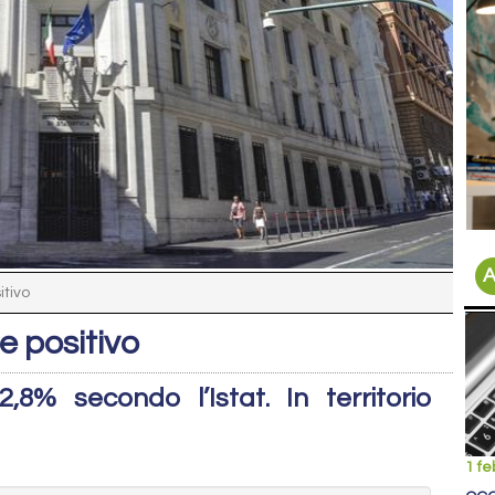
A
itivo
e positivo
8% secondo l’Istat. In territorio
1 fe