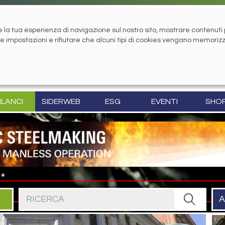
la tua esperienza di navigazione sul nostro sito, mostrare contenuti pe
tue impostazioni e rifiutare che alcuni tipi di cookies vengano memoriz
ILANCI
SIDERWEB
ESG
EVENTI
SHO
Cerca nel sito
A