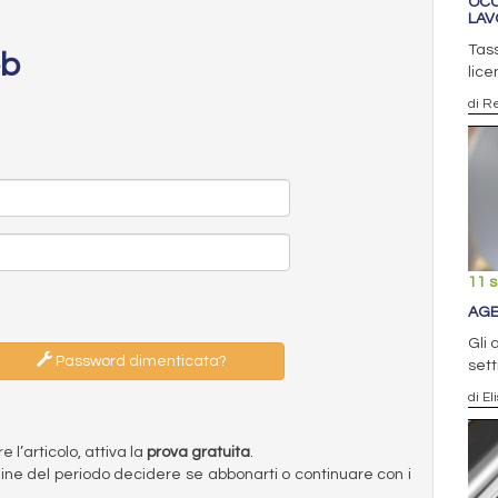
OCC
LAV
Tass
eb
lice
di R
11 
AGE
Gli 
Password dimenticata?
set
di El
l’articolo, attiva la
prova gratuita
.
ermine del periodo decidere se abbonarti o continuare con i