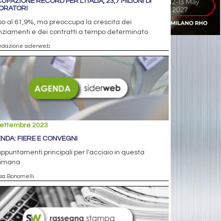
UPAZIONE RECORD PER L'ITALIA, 23,7 MILIONI DI
ORATORI
o al 61,9%, ma preoccupa la crescita dei
nziamenti e dei contratti a tempo determinato
edazione siderweb
settembre 2023
NDA: FIERE E CONVEGNI
appuntamenti principali per l'acciaio in questa
timana
isa Bonomelli