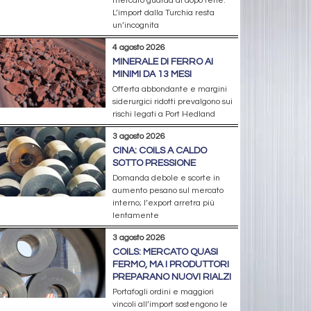
mercato guarda al dopo ferie.
L’import dalla Turchia resta
un’incognita
4 agosto 2026
MINERALE DI FERRO AI
MINIMI DA 13 MESI
Offerta abbondante e margini
siderurgici ridotti prevalgono sui
rischi legati a Port Hedland
3 agosto 2026
CINA: COILS A CALDO
SOTTO PRESSIONE
Domanda debole e scorte in
aumento pesano sul mercato
interno; l’export arretra più
lentamente
3 agosto 2026
COILS: MERCATO QUASI
FERMO, MA I PRODUTTORI
PREPARANO NUOVI RIALZI
Portafogli ordini e maggiori
vincoli all’import sostengono le