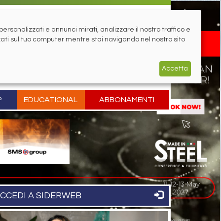
rsonalizzati e annunci mirati, analizzare il nostro traffico e
zati sul tuo computer mentre stai navigando nel nostro sito
Accetta
P
EDUCATIONAL
ABBONAMENTI
CCEDI A SIDERWEB