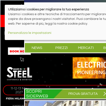
Utilizziamo i cookies per migliorare la tua esperienza
Usiamo i cookies e altre tecniche di tracciamento per migliorare 
capire da dove provengono i nostri visitatori. Puoi cambiare le 
web. Per saperne di più, leggi la nostra cookie policy.
Personalizza le impostazioni
NEWS
PREZZI
MERCATI
B
SCOPRI
PROVA GRATUITA
SIDERWEB