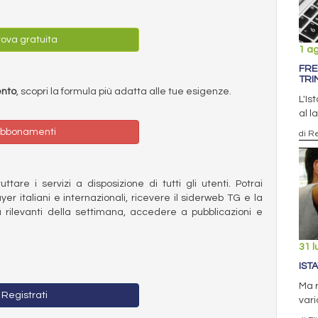
ova gratuita
1 a
FRE
TRI
ento
, scopri la formula più adatta alle tue esigenze.
L'Is
al l
bbonamenti
di R
ttare i servizi a disposizione di tutti gli utenti. Potrai
ayer italiani e internazionali, ricevere il siderweb TG e la
 rilevanti della settimana, accedere a pubblicazioni e
31 l
IST
Ma r
Registrati
vari