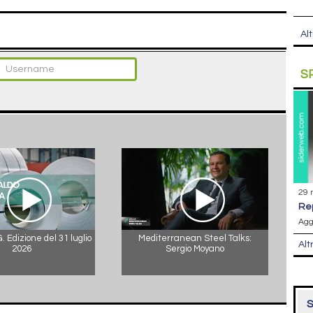
Alt
S
29 
r
Agg
 Edizione del 31 luglio
Mediterranean Steel Talks:
Alt
2026
Sergio Moyano
S