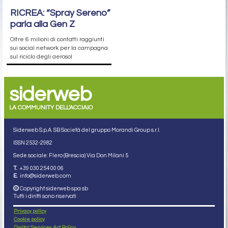
RICREA: “Spray Sereno”
parla alla Gen Z
Oltre 6 milioni di contatti raggiunti
sui social network per la campagna
sul riciclo degli aerosol
siderweb
LA COMMUNITY DELL'ACCIAIO
Siderweb S.p.A. SB Società del gruppo Morandi Group s.r.l.
ISSN 2532
-2982
Sede sociale: Flero (Brescia) Via Don Milani 5
T.
+39 030 254 00 06
E.
info@siderweb.com
Copyright siderweb spa sb
Tutti i diritti sono riservati
Privacy policy
Cookie policy
Digital Services Act Policy