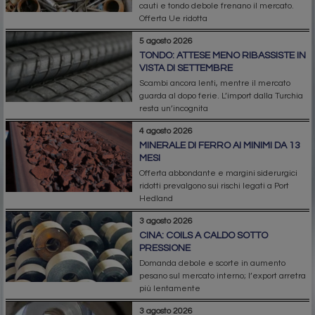
cauti e tondo debole frenano il mercato.
Offerta Ue ridotta
5 agosto 2026
TONDO: ATTESE MENO RIBASSISTE IN
VISTA DI SETTEMBRE
Scambi ancora lenti, mentre il mercato
guarda al dopo ferie. L’import dalla Turchia
resta un’incognita
4 agosto 2026
MINERALE DI FERRO AI MINIMI DA 13
MESI
Offerta abbondante e margini siderurgici
ridotti prevalgono sui rischi legati a Port
Hedland
3 agosto 2026
CINA: COILS A CALDO SOTTO
PRESSIONE
Domanda debole e scorte in aumento
pesano sul mercato interno; l’export arretra
più lentamente
3 agosto 2026