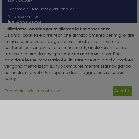
ISSN 2532
-2982
Sede sociale: Flero (Brescia) Via Don Milani 5
T.
+39 030 254 00 06
E.
info@siderweb.com
Utilizziamo i cookies per migliorare la tua esperienza
Copyright siderweb spa sb
Tutti i diritti sono riservati
Usiamo i cookies e altre tecniche di tracciamento per migliorare
la tua esperienza di navigazione sul nostro sito, mostrare
Privacy policy
contenuti personalizzati e annunci mirati, analizzare il nostro
Cookie policy
Digital Services Act Policy
traffico e capire da dove provengono i nostri visitatori. Puoi
cambiare le tue impostazioni e rifiutare che alcuni tipi di cookies
MENU
SEGUICI SUI NOSTRI
vengano memorizzati sul tuo computer mentre stai navigando
SOCIAL NETWORK
nel nostro sito web. Per saperne di più, leggi la nostra cookie
NEWS
policy.
PREZZI ITALIA
MERCATI
SERVIZI
Personalizza le impostazioni
Accetta
EVENTI
ABBONAMENTI
MADE IN STEEL
NEWSLETTER
Capitale Sociale: 190.000€ interamente versato
Registro delle Imprese di Brescia
Codice Fiscale e Partita I.V.A.:
IT03562320170
R.E.A. n. 419331