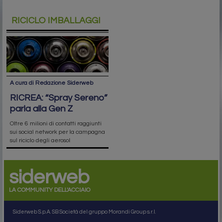
RICICLO IMBALLAGGI
A cura di Redazione Siderweb
RICREA: “Spray Sereno”
parla alla Gen Z
Oltre 6 milioni di contatti raggiunti
sui social network per la campagna
sul riciclo degli aerosol
siderweb
LA COMMUNITY DELL'ACCIAIO
Siderweb S.p.A. SB Società del gruppo Morandi Group s.r.l.