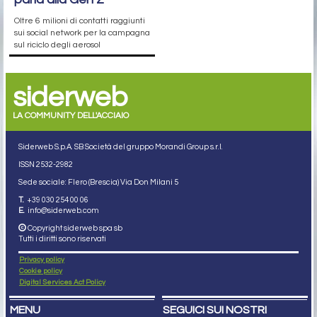
Oltre 6 milioni di contatti raggiunti
sui social network per la campagna
sul riciclo degli aerosol
siderweb
LA COMMUNITY DELL'ACCIAIO
Siderweb S.p.A. SB Società del gruppo Morandi Group s.r.l.
ISSN 2532
-2982
Sede sociale: Flero (Brescia) Via Don Milani 5
T.
+39 030 254 00 06
E.
info@siderweb.com
Copyright siderweb spa sb
Tutti i diritti sono riservati
Privacy policy
Cookie policy
Digital Services Act Policy
MENU
SEGUICI SUI NOSTRI