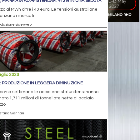
, FIAMMATA AD AMSTERDAM: +12% IN UNA SEDUTA
zo al MWh oltre i 40 euro. Le tensioni australiane
uenzano i mercati
edazione siderweb
uglio 2023
: PRODUZIONE IN LEGGERA DIMINUZIONE
corsa settimana le acciaierie statunitensi hanno
nato 1,711 milioni di tonnellate nette di acciaio
zzo
tefano Gennari