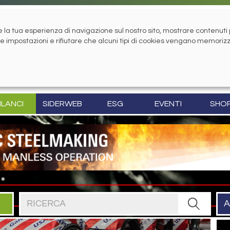
la tua esperienza di navigazione sul nostro sito, mostrare contenuti pe
tue impostazioni e rifiutare che alcuni tipi di cookies vengano memoriz
ILANCI
SIDERWEB
ESG
EVENTI
SHO
Cerca nel sito
A