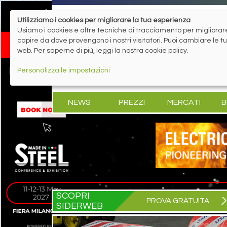
Utilizziamo i cookies per migliorare la tua esperienza
Usiamo i cookies e altre tecniche di tracciamento per migliorare 
capire da dove provengono i nostri visitatori. Puoi cambiare le 
web. Per saperne di più, leggi la nostra cookie policy.
Personalizza le impostazioni
NEWS
PREZZI
MERCATI
B
SCOPRI
PROVA GRATUITA
SIDERWEB