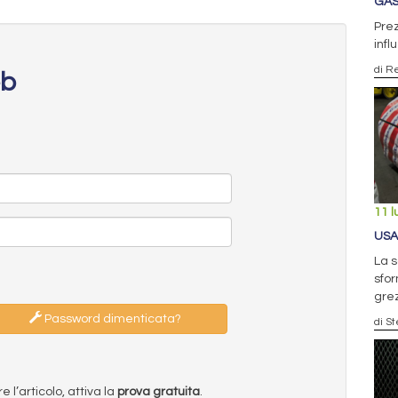
GAS
Prez
infl
di R
eb
11 l
USA
La s
sfor
gre
Password dimenticata?
di S
l’articolo, attiva la
prova gratuita
.