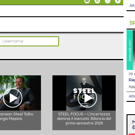
Alt
S
29 
r
Agg
Alt
anean Steel Talks:
STEEL FOCUS – L’incertezza
ergio Moyano
domina il mercato. Bilancio del
M
primo semestre 2026
(