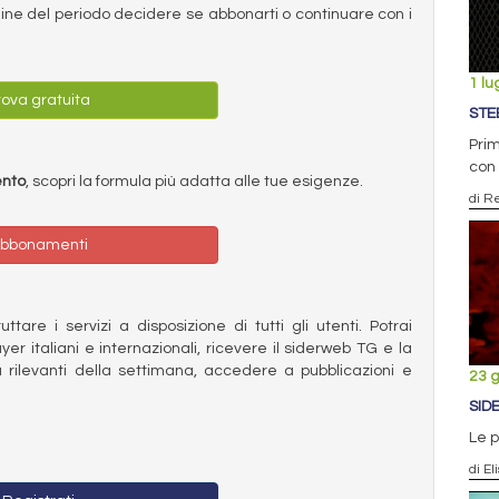
ermine del periodo decidere se abbonarti o continuare con i
1 lu
ova gratuita
STE
Prim
con 
ento
, scopri la formula più adatta alle tue esigenze.
di R
bbonamenti
ttare i servizi a disposizione di tutti gli utenti. Potrai
ayer italiani e internazionali, ricevere il siderweb TG e la
 rilevanti della settimana, accedere a pubblicazioni e
23 
SID
Le p
di El