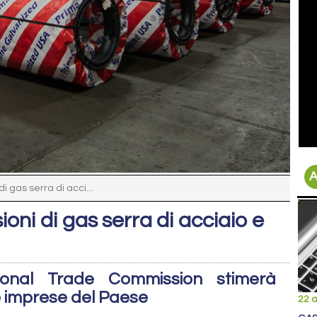
A
i gas serra di acci...
ioni di gas serra di acciaio e
ational Trade Commission stimerà
lle imprese del Paese
22 