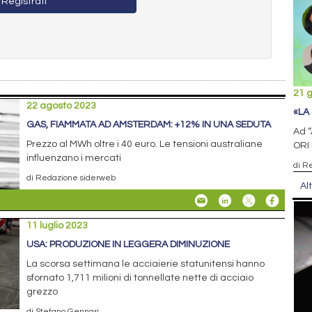
Registrati
21 
22 agosto 2023
«LA
GAS, FIAMMATA AD AMSTERDAM: +12% IN UNA SEDUTA
Ad “
Prezzo al MWh oltre i 40 euro. Le tensioni australiane
ORI 
influenzano i mercati
di R
di Redazione siderweb
Al
11 luglio 2023
USA: PRODUZIONE IN LEGGERA DIMINUZIONE
La scorsa settimana le acciaierie statunitensi hanno
sfornato 1,711 milioni di tonnellate nette di acciaio
grezzo
di Stefano Gennari