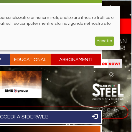
rsonalizzati e annunci mirati, analizzare il nostro traffico e
zati sul tuo computer mentre stai navigando nel nostro sito
Accetta
P
EDUCATIONAL
ABBONAMENTI
CCEDI A SIDERWEB