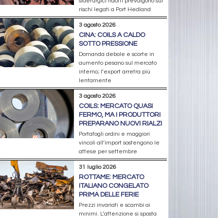
siderurgici ridotti prevalgono sui
rischi legati a Port Hedland
3 agosto 2026
CINA: COILS A CALDO
SOTTO PRESSIONE
Domanda debole e scorte in
aumento pesano sul mercato
interno; l’export arretra più
lentamente
3 agosto 2026
COILS: MERCATO QUASI
FERMO, MA I PRODUTTORI
PREPARANO NUOVI RIALZI
Portafogli ordini e maggiori
vincoli all’import sostengono le
attese per settembre
31 luglio 2026
ROTTAME: MERCATO
ITALIANO CONGELATO
PRIMA DELLE FERIE
Prezzi invariati e scambi ai
minimi. L’attenzione si sposta