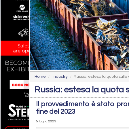
Home
Industry
Russia: estesa la quota sulle e
Russia: estesa la quota 
Il provvedimento è stato proro
fine del 2023
5 luglio 2023