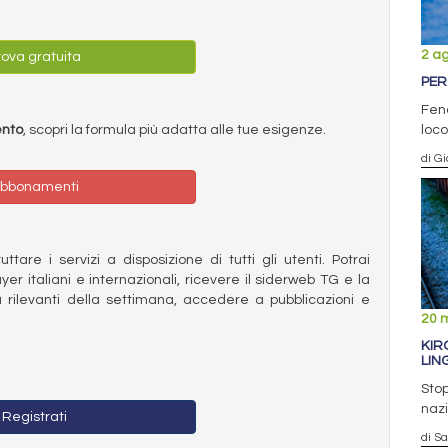
2 a
ova gratuita
PER
Fen
ento
, scopri la formula più adatta alle tue esigenze.
loc
di Gi
bbonamenti
ttare i servizi a disposizione di tutti gli utenti. Potrai
ayer italiani e internazionali, ricevere il siderweb TG e la
 rilevanti della settimana, accedere a pubblicazioni e
20 
KIR
LIN
Stop
nazi
Registrati
di S