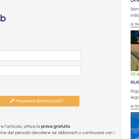
LA 
Stim
mili
eb
di S
22 
RUS
Rig
lega
Password dimenticata?
di S
l’articolo, attiva la
prova gratuita
.
ermine del periodo decidere se abbonarti o continuare con i