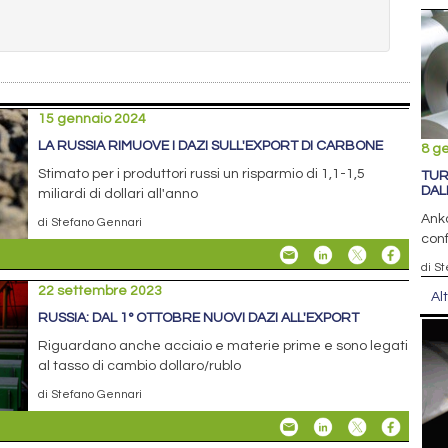
15 gennaio 2024
LA RUSSIA RIMUOVE I DAZI SULL'EXPORT DI CARBONE
8 g
Stimato per i produttori russi un risparmio di 1,1-1,5
TUR
DAL
miliardi di dollari all'anno
Anka
di Stefano Gennari
conf
di S
22 settembre 2023
Al
RUSSIA: DAL 1° OTTOBRE NUOVI DAZI ALL'EXPORT
Riguardano anche acciaio e materie prime e sono legati
al tasso di cambio dollaro/rublo
di Stefano Gennari