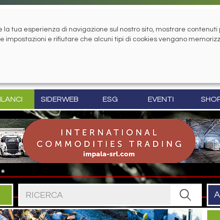
la tua esperienza di navigazione sul nostro sito, mostrare contenuti pe
tue impostazioni e rifiutare che alcuni tipi di cookies vengano memoriz
ILANCI
SIDERWEB
ESG
EVENTI
SHO
Cerca nel sito
A