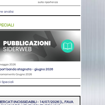
sulla ripartenza
re analisi
PECIALI
maggio 2026
eport banda stagnata - giugno 2026
iornamento Giugno 2026
ri Speciali
ERCATI INOSSIDABILI - 14/07/2026 | L. FAVA