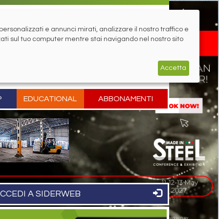
rsonalizzati e annunci mirati, analizzare il nostro traffico e
zati sul tuo computer mentre stai navigando nel nostro sito
Accetta
P
EDUCATIONAL
ABBONAMENTI
CCEDI A SIDERWEB