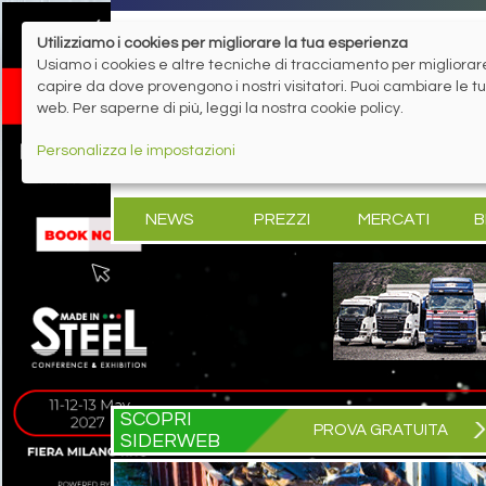
Utilizziamo i cookies per migliorare la tua esperienza
Usiamo i cookies e altre tecniche di tracciamento per migliorare 
capire da dove provengono i nostri visitatori. Puoi cambiare le 
web. Per saperne di più, leggi la nostra cookie policy.
Personalizza le impostazioni
NEWS
PREZZI
MERCATI
B
SCOPRI
PROVA GRATUITA
SIDERWEB