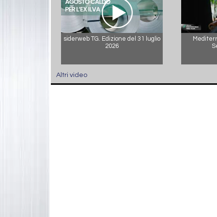
siderweb TG. Edizione del 31 luglio
Mediterr
2026
S
Altri video