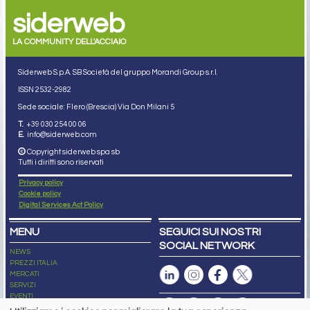
siderweb
LA COMMUNITY DELL'ACCIAIO
Siderweb S.p.A. SB Società del gruppo Morandi Group s.r.l.
ISSN 2532
-2982
Sede sociale: Flero (Brescia) Via Don Milani 5
T.
+39 030 254 00 06
E.
info@siderweb.com
Copyright siderweb spa sb
Tutti i diritti sono riservati
Privacy policy
Cookie policy
Digital Services Act Policy
MENU
SEGUICI SUI NOSTRI
SOCIAL NETWORK
NEWS
PREZZI ITALIA
MERCATI
SERVIZI
EVENTI
ABBONAMENTI