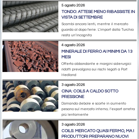
5 agosto 2026
TONDO: ATTESE MENO RIBASSISTE IN
VISTA DI SETTEMBRE
Scambi ancora lenti, mentre il mercato
guarda al dopo ferie. L’import dalla Turchia
resta un’incognita
4 agosto 2026
MINERALE DI FERRO AI MINIMI DA 13
MESI
Offerta abbondante e margini siderurgici
ridotti prevalgono sui rischi legati a Port
Hedland
3 agosto 2026
CINA: COILS A CALDO SOTTO
PRESSIONE
Domanda debole e scorte in aumento
pesano sul mercato interno; l’export arretra
più lentamente
3 agosto 2026
COILS: MERCATO QUASI FERMO, MA I
PRODUTTORI PREPARANO NUOVI