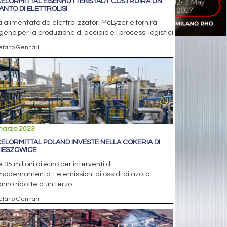
ELORMITTAL EISENHÜTTENSTADT COSTRUIRÀ UN
IANTO DI ELETTROLISI
 alimentato da elettrolizzatori McLyzer e fornirà
geno per la produzione di acciaio e i processi logistici
tefano Gennari
marzo 2023
ELORMITTAL POLAND INVESTE NELLA COKERIA DI
IESZOWICE
e 35 milioni di euro per interventi di
odernamento. Le emissioni di ossidi di azoto
nno ridotte a un terzo
tefano Gennari