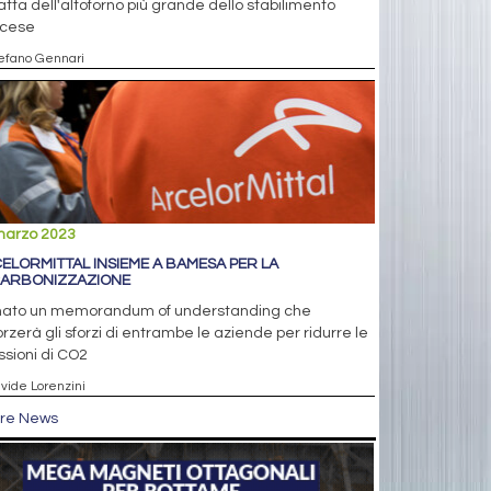
ratta dell'altoforno più grande dello stabilimento
ncese
tefano Gennari
marzo 2023
ELORMITTAL INSIEME A BAMESA PER LA
ARBONIZZAZIONE
mato un memorandum of understanding che
orzerà gli sforzi di entrambe le aziende per ridurre le
sioni di CO2
avide Lorenzini
tre News