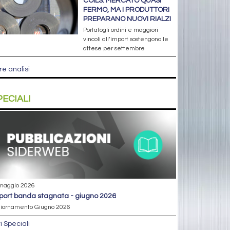
COILS: MERCATO QUASI
FERMO, MA I PRODUTTORI
PREPARANO NUOVI RIALZI
Portafogli ordini e maggiori
vincoli all’import sostengono le
attese per settembre
re analisi
PECIALI
maggio 2026
eport banda stagnata - giugno 2026
iornamento Giugno 2026
ri Speciali