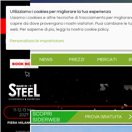
Utilizziamo i cookies per migliorare la tua esperienza
Usiamo i cookies e altre tecniche di tracciamento per migliorare 
capire da dove provengono i nostri visitatori. Puoi cambiare le 
web. Per saperne di più, leggi la nostra cookie policy.
Personalizza le impostazioni
NEWS
PREZZI
MERCATI
B
SCOPRI
PROVA GRATUITA
SIDERWEB