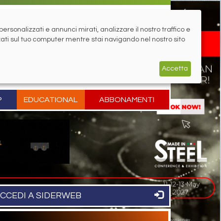
rsonalizzati e annunci mirati, analizzare il nostro traffico e
zati sul tuo computer mentre stai navigando nel nostro sito
Accetta
P
EDUCATIONAL
ABBONAMENTI
CCEDI A SIDERWEB