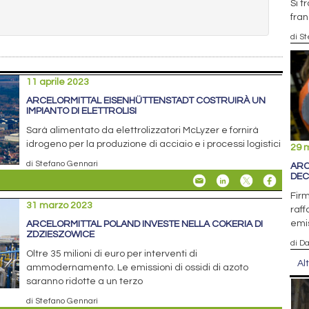
Si t
fra
di S
11 aprile 2023
ARCELORMITTAL EISENHÜTTENSTADT COSTRUIRÀ UN
IMPIANTO DI ELETTROLISI
Sarà alimentato da elettrolizzatori McLyzer e fornirà
idrogeno per la produzione di acciaio e i processi logistici
29 
di Stefano Gennari
ARC
DEC
Fir
31 marzo 2023
raff
emis
ARCELORMITTAL POLAND INVESTE NELLA COKERIA DI
ZDZIESZOWICE
di D
Oltre 35 milioni di euro per interventi di
Al
ammodernamento. Le emissioni di ossidi di azoto
saranno ridotte a un terzo
di Stefano Gennari