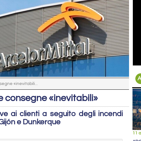
A
segne «inevitabili...
le consegne «inevitabili»
ve ai clienti a seguito degli incendi
i Gijón e Dunkerque
11 a