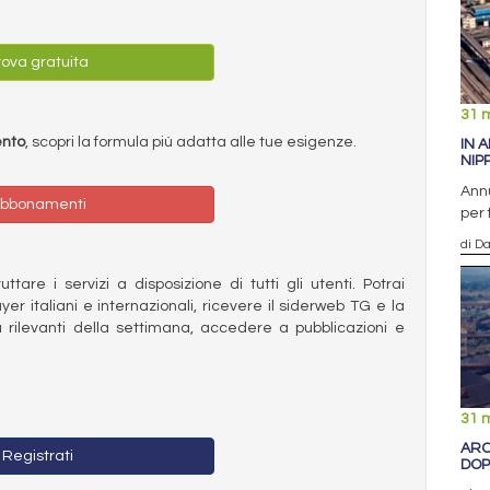
ova gratuita
31 
ento
, scopri la formula più adatta alle tue esigenze.
IN 
NIP
Annu
bbonamenti
per 
di D
ttare i servizi a disposizione di tutti gli utenti. Potrai
ayer italiani e internazionali, ricevere il siderweb TG e la
 rilevanti della settimana, accedere a pubblicazioni e
31 
ARC
Registrati
DOP