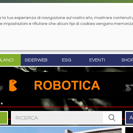
la tua esperienza di navigazione sul nostro sito, mostrare contenuti pe
tue impostazioni e rifiutare che alcuni tipi di cookies vengano memoriz
ILANCI
SIDERWEB
ESG
EVENTI
SHO
Cerca nel sito
A