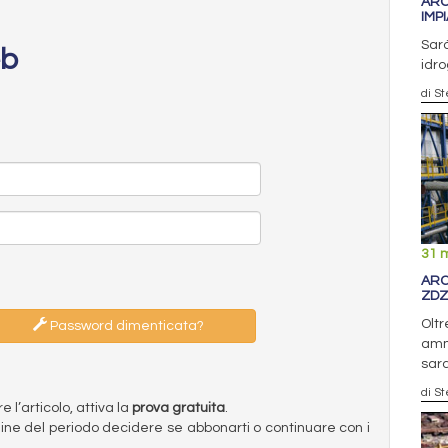
ARC
IMP
Sarà
eb
idro
di S
31 
ARC
ZDZ
Oltr
Password dimenticata?
amm
sara
di S
l’articolo, attiva la
prova gratuita
.
ermine del periodo decidere se abbonarti o continuare con i