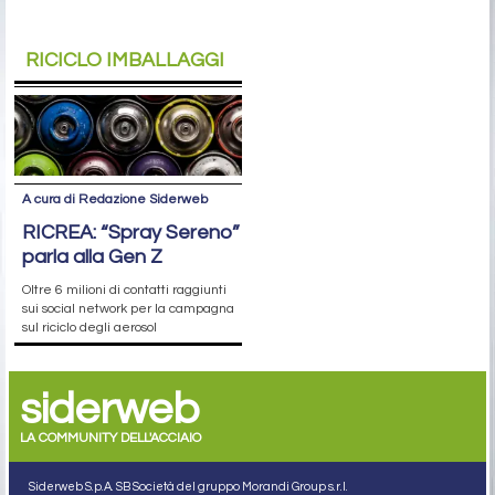
RICICLO IMBALLAGGI
A cura di Redazione Siderweb
RICREA: “Spray Sereno”
parla alla Gen Z
Oltre 6 milioni di contatti raggiunti
sui social network per la campagna
sul riciclo degli aerosol
siderweb
LA COMMUNITY DELL'ACCIAIO
Siderweb S.p.A. SB Società del gruppo Morandi Group s.r.l.