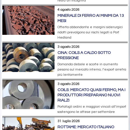
resta un’incognita
4 agosto 2026
MINERALE DI FERRO AI MINIMI DA 13
MESI
Offerta abbondante e margini siderurgici
ridotti prevalgono sui rischi legati a Port
Hedland
3 agosto 2026
CINA: COILS A CALDO SOTTO
PRESSIONE
Domanda debole e scorte in aumento
pesano sul mercato interno; l’export arretra
più lentamente
3 agosto 2026
COILS: MERCATO QUASI FERMO, MA I
PRODUTTORI PREPARANO NUOVI
RIALZI
Portafogli ordini e maggiori vincoli all’import
sostengono le attese per settembre
31 luglio 2026
ROTTAME: MERCATO ITALIANO