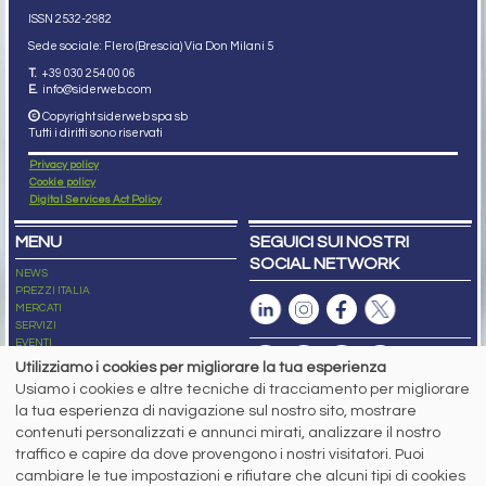
ISSN 2532
-2982
Sede sociale: Flero (Brescia) Via Don Milani 5
T.
+39 030 254 00 06
E.
info@siderweb.com
Copyright siderweb spa sb
Tutti i diritti sono riservati
Privacy policy
Cookie policy
Digital Services Act Policy
MENU
SEGUICI SUI NOSTRI
SOCIAL NETWORK
NEWS
PREZZI ITALIA
MERCATI
SERVIZI
EVENTI
ABBONAMENTI
Utilizziamo i cookies per migliorare la tua esperienza
MADE IN STEEL
Usiamo i cookies e altre tecniche di tracciamento per migliorare
NEWSLETTER
la tua esperienza di navigazione sul nostro sito, mostrare
Capitale Sociale: 190.000€ interamente versato
contenuti personalizzati e annunci mirati, analizzare il nostro
Registro delle Imprese di Brescia
traffico e capire da dove provengono i nostri visitatori. Puoi
Codice Fiscale e Partita I.V.A.:
IT03562320170
R.E.A. n. 419331
cambiare le tue impostazioni e rifiutare che alcuni tipi di cookies