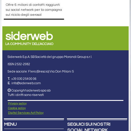
Oltre 6 milioni di contatti raggiunti
sui social network per la campagna
sul riciclo degli aerosol
siderweb
LA COMMUNITY DELL'ACCIAIO
Siderweb S.p.A. SB Società del gruppo Morandi Group s.r.l.
ISSN 2532
-2982
Sede sociale: Flero (Brescia) Via Don Milani 5
T.
+39 030 254 00 06
E.
info@siderweb.com
Copyright siderweb spa sb
Tutti i diritti sono riservati
Privacy policy
Cookie policy
Digital Services Act Policy
MENU
SEGUICI SUI NOSTRI
SOCIAL NETWORK