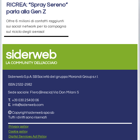
RICREA: “Spray Sereno”
parla alla Gen Z
Oltre 6 milioni di contatti raggiunti
sui social network per la campagna
sul riciclo degli aerosol
siderweb
LA COMMUNITY DELL'ACCIAIO
Siderweb S.p.A. SB Società del gruppo Morandi Group s.r.l.
ISSN 2532
-2982
Sede sociale: Flero (Brescia) Via Don Milani 5
T.
+39 030 254 00 06
E.
info@siderweb.com
Copyright siderweb spa sb
Tutti i diritti sono riservati
Privacy policy
Cookie policy
Digital Services Act Policy