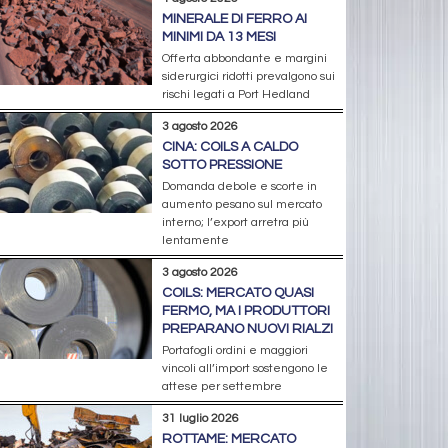
MINERALE DI FERRO AI
MINIMI DA 13 MESI
Offerta abbondante e margini
siderurgici ridotti prevalgono sui
rischi legati a Port Hedland
3 agosto 2026
CINA: COILS A CALDO
SOTTO PRESSIONE
Domanda debole e scorte in
aumento pesano sul mercato
interno; l’export arretra più
lentamente
3 agosto 2026
COILS: MERCATO QUASI
FERMO, MA I PRODUTTORI
PREPARANO NUOVI RIALZI
Portafogli ordini e maggiori
vincoli all’import sostengono le
attese per settembre
31 luglio 2026
ROTTAME: MERCATO