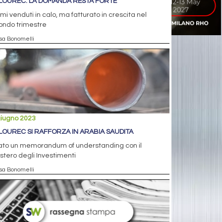
LOUREC: LA DOMANDA RESTA FORTE
mi venduti in calo, ma fatturato in crescita nel
ondo trimestre
isa Bonomelli
giugno 2023
LOUREC SI RAFFORZA IN ARABIA SAUDITA
lato un memorandum of understanding con il
stero degli Investimenti
isa Bonomelli