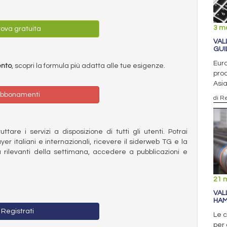
3 m
ova gratuita
VAL
GUI
Euro
ento
, scopri la formula più adatta alle tue esigenze.
prod
Asi
bbonamenti
di R
ttare i servizi a disposizione di tutti gli utenti. Potrai
ayer italiani e internazionali, ricevere il siderweb TG e la
 rilevanti della settimana, accedere a pubblicazioni e
21 
VAL
HAM
Registrati
Le 
per 