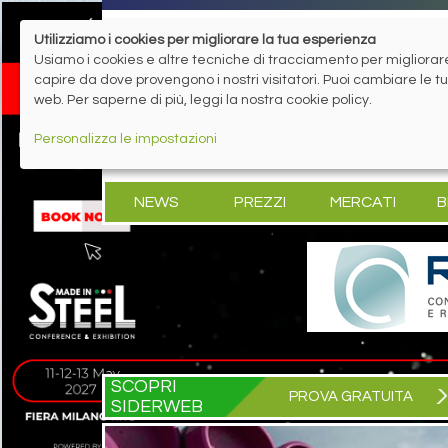
Utilizziamo i cookies per migliorare la tua esperienza
Usiamo i cookies e altre tecniche di tracciamento per migliorare 
capire da dove provengono i nostri visitatori. Puoi cambiare le 
web. Per saperne di più, leggi la nostra cookie policy.
Personalizza le impostazioni
NEWS
PREZZI
MERCATI
B
SCOPRI
PROVA GRATUITA
SIDERWEB