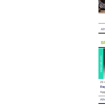
Alt
S
29 
r
Agg
Alt