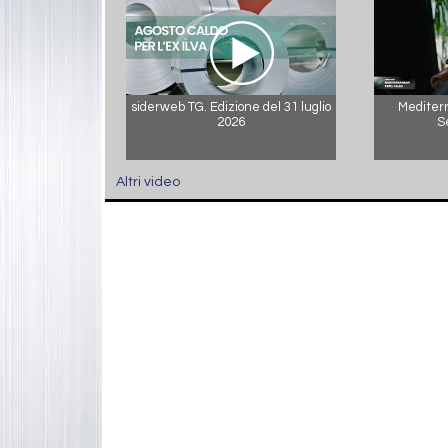
siderweb TG. Edizione del 31 luglio
Mediterr
2026
S
Altri video