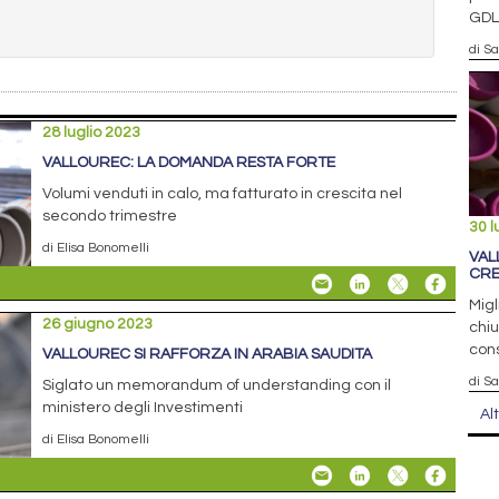
GDL
di S
28 luglio 2023
VALLOUREC: LA DOMANDA RESTA FORTE
Volumi venduti in calo, ma fatturato in crescita nel
secondo trimestre
30 l
di Elisa Bonomelli
VAL
CRE
Migl
26 giugno 2023
chiu
con
VALLOUREC SI RAFFORZA IN ARABIA SAUDITA
di S
Siglato un memorandum of understanding con il
ministero degli Investimenti
Al
di Elisa Bonomelli