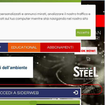
rsonalizzati e annunci mirati, analizzare il nostro traffico e
zati sul tuo computer mentre stai navigando nel nostro sito
Accetta
P
EDUCATIONAL
ABBONAMENTI
CCEDI A SIDERWEB