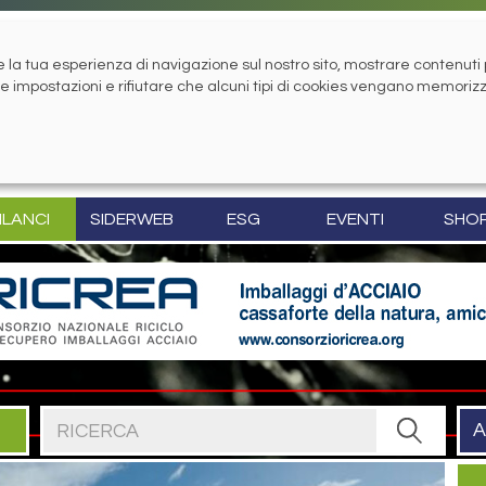
la tua esperienza di navigazione sul nostro sito, mostrare contenuti pe
tue impostazioni e rifiutare che alcuni tipi di cookies vengano memoriz
ILANCI
SIDERWEB
ESG
EVENTI
SHO
Cerca nel sito
A