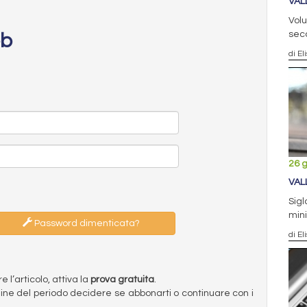
VAL
Volu
sec
eb
di El
26 
VAL
Sig
mini
Password dimenticata?
di El
l’articolo, attiva la
prova gratuita
.
ermine del periodo decidere se abbonarti o continuare con i