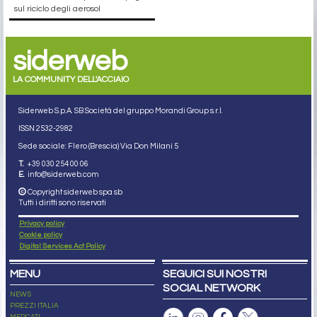
sul riciclo degli aerosol
siderweb
LA COMMUNITY DELL'ACCIAIO
Siderweb S.p.A. SB Società del gruppo Morandi Group s.r.l.
ISSN 2532
-2982
Sede sociale: Flero (Brescia) Via Don Milani 5
T.
+39 030 254 00 06
E.
info@siderweb.com
Copyright siderweb spa sb
Tutti i diritti sono riservati
Privacy policy
Cookie policy
Digital Services Act Policy
MENU
SEGUICI SUI NOSTRI
SOCIAL NETWORK
NEWS
PREZZI ITALIA