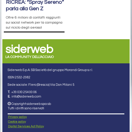
RICREA: “Spray Sereno”
parla alla Gen Z
Oltre 6 milioni di contatti raggiunti
sui social network per la campagna
sul riciclo degli aerosol
siderweb
LA COMMUNITY DELL'ACCIAIO
Siderweb S.p.A. SB Società del gruppo Morandi Group s.r.l.
ISSN 2532
-2982
Sede sociale: Flero (Brescia) Via Don Milani 5
T.
+39 030 254 00 06
E.
info@siderweb.com
Copyright siderweb spa sb
Tutti i diritti sono riservati
Privacy policy
Cookie policy
Digital Services Act Policy