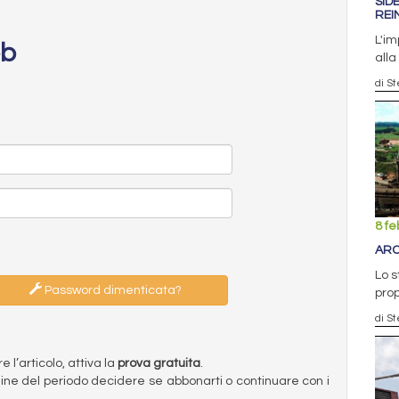
SID
REI
L'im
eb
alla
di S
8 fe
ARC
Lo s
Password dimenticata?
prop
di S
l’articolo, attiva la
prova gratuita
.
ermine del periodo decidere se abbonarti o continuare con i