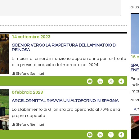
di S
14 settembre 2023
SIDENOR VERSO LA RIAPERTURA DEL LAMINATOIO DI
REINOSA
15 o
L'impianto tornerà in funzione dopo un anno per far fronte
alla prevista crescita del mercato nel 2024
SPA
ENE
di Stefano Gennari
Fin
indi
imp
8 febbraio 2023
di S
ARCELORMITTAL RIAVVIA UN ALTOFORNO IN SPAGNA
Al
Lo stabilimento di Gijón sta ora operando al 70% della
propria capacità
di Stefano Gennari