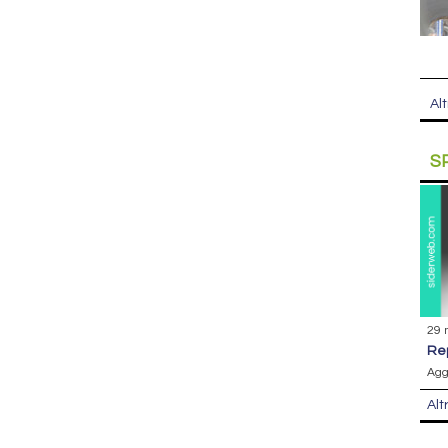
Alt
S
29 
r
Agg
Alt