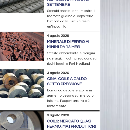
SETTEMBRE
Scambi ancora lenti, mentre il
mercato guarda al dopo ferie.
L’import dalla Turchia resta
un’incognita
4 agosto 2026
MINERALE DI FERRO AI
MINIMI DA 13 MESI
Offerta abbondante e margini
siderurgici ridotti prevalgono sui
rischi legati a Port Hedland
3 agosto 2026
CINA: COILS A CALDO
SOTTO PRESSIONE
Domanda debole e scorte in
aumento pesano sul mercato
interno; l’export arretra più
lentamente
3 agosto 2026
COILS: MERCATO QUASI
FERMO, MA I PRODUTTORI