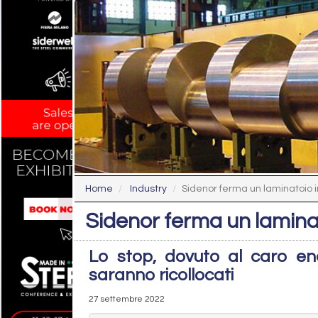
Home
Industry
Sidenor ferma un laminatoio 
Sidenor ferma un lamina
Lo stop, dovuto al caro ener
saranno ricollocati
27 settembre 2022