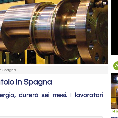
A
in Spagna
toio in Spagna
gia, durerà sei mesi. I lavoratori
14 