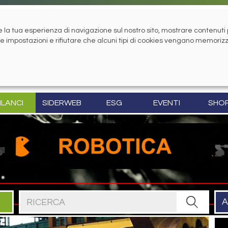
la tua esperienza di navigazione sul nostro sito, mostrare contenuti pe
tue impostazioni e rifiutare che alcuni tipi di cookies vengano memoriz
ILANCI
SIDERWEB
ESG
EVENTI
SHO
Cerca nel sito
A