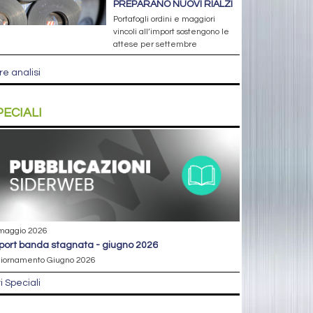
PREPARANO NUOVI RIALZI
Portafogli ordini e maggiori
vincoli all’import sostengono le
attese per settembre
re analisi
PECIALI
maggio 2026
eport banda stagnata - giugno 2026
iornamento Giugno 2026
ri Speciali