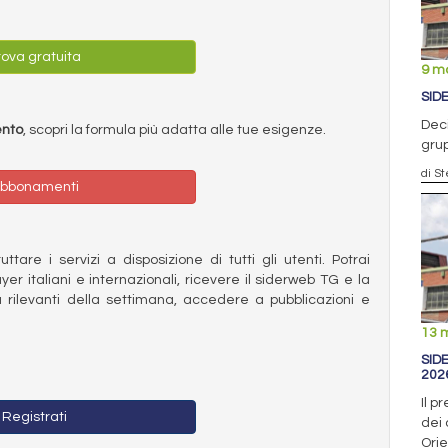
ova gratuita
9 m
SID
Deci
ento
, scopri la formula più adatta alle tue esigenze.
gru
di S
bbonamenti
ttare i servizi a disposizione di tutti gli utenti. Potrai
ayer italiani e internazionali, ricevere il siderweb TG e la
 rilevanti della settimana, accedere a pubblicazioni e
13 
SID
202
Il p
Registrati
dei 
Ori