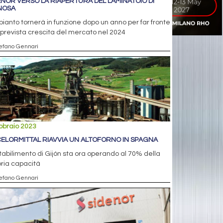
ENOR VERSO LA RIAPERTURA DEL LAMINATOIO DI
NOSA
pianto tornerà in funzione dopo un anno per far fronte
 prevista crescita del mercato nel 2024
tefano Gennari
bbraio 2023
ELORMITTAL RIAVVIA UN ALTOFORNO IN SPAGNA
tabilimento di Gijón sta ora operando al 70% della
ria capacità
tefano Gennari