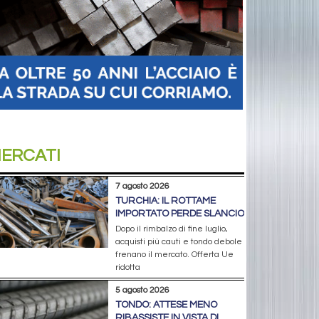
ERCATI
7 agosto 2026
TURCHIA: IL ROTTAME
IMPORTATO PERDE SLANCIO
Dopo il rimbalzo di fine luglio,
acquisti più cauti e tondo debole
frenano il mercato. Offerta Ue
ridotta
5 agosto 2026
TONDO: ATTESE MENO
RIBASSISTE IN VISTA DI