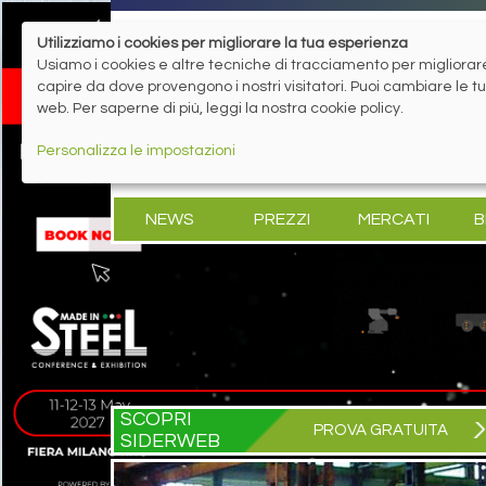
Utilizziamo i cookies per migliorare la tua esperienza
Usiamo i cookies e altre tecniche di tracciamento per migliorare 
capire da dove provengono i nostri visitatori. Puoi cambiare le 
web. Per saperne di più, leggi la nostra cookie policy.
Personalizza le impostazioni
NEWS
PREZZI
MERCATI
B
SCOPRI
PROVA GRATUITA
SIDERWEB