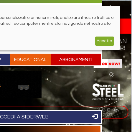
rsonalizzati e annunci mirati, analizzare il nostro traffico e
zati sul tuo computer mentre stai navigando nel nostro sito
Accetta
P
EDUCATIONAL
ABBONAMENTI
CCEDI A SIDERWEB