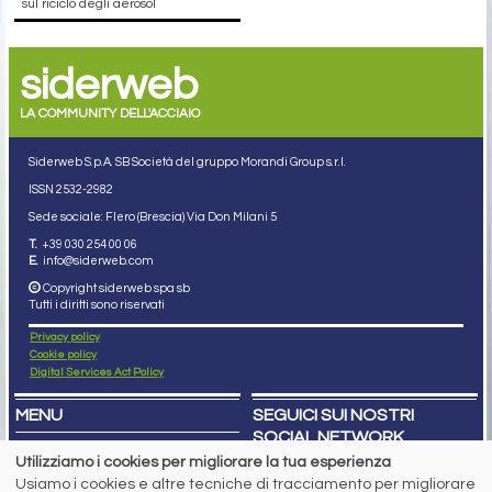
sul riciclo degli aerosol
siderweb
LA COMMUNITY DELL'ACCIAIO
Siderweb S.p.A. SB Società del gruppo Morandi Group s.r.l.
ISSN 2532
-2982
Sede sociale: Flero (Brescia) Via Don Milani 5
T.
+39 030 254 00 06
E.
info@siderweb.com
Copyright siderweb spa sb
Tutti i diritti sono riservati
Privacy policy
Cookie policy
Digital Services Act Policy
MENU
SEGUICI SUI NOSTRI
SOCIAL NETWORK
NEWS
Utilizziamo i cookies per migliorare la tua esperienza
PREZZI ITALIA
Usiamo i cookies e altre tecniche di tracciamento per migliorare
MERCATI