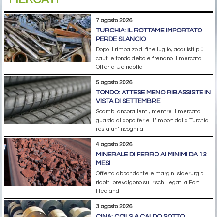
7 agosto 2026
TURCHIA: IL ROTTAME IMPORTATO
PERDE SLANCIO
Dopo il rimbalzo di fine luglio, acquisti più
cauti e tondo debole frenano il mercato.
Offerta Ue ridotta
5 agosto 2026
TONDO: ATTESE MENO RIBASSISTE IN
VISTA DI SETTEMBRE
Scambi ancora lenti, mentre il mercato
guarda al dopo ferie. L’import dalla Turchia
resta un’incognita
4 agosto 2026
MINERALE DI FERRO AI MINIMI DA 13
MESI
Offerta abbondante e margini siderurgici
ridotti prevalgono sui rischi legati a Port
Hedland
3 agosto 2026
CINA: COILS A CALDO SOTTO