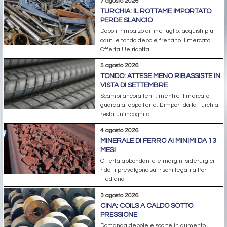
7 agosto 2026
TURCHIA: IL ROTTAME IMPORTATO
PERDE SLANCIO
Dopo il rimbalzo di fine luglio, acquisti più
cauti e tondo debole frenano il mercato.
Offerta Ue ridotta
5 agosto 2026
TONDO: ATTESE MENO RIBASSISTE IN
VISTA DI SETTEMBRE
Scambi ancora lenti, mentre il mercato
guarda al dopo ferie. L’import dalla Turchia
resta un’incognita
4 agosto 2026
MINERALE DI FERRO AI MINIMI DA 13
MESI
Offerta abbondante e margini siderurgici
ridotti prevalgono sui rischi legati a Port
Hedland
3 agosto 2026
CINA: COILS A CALDO SOTTO
PRESSIONE
Domanda debole e scorte in aumento