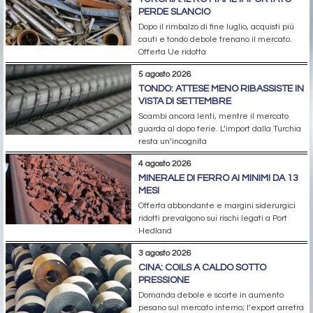
PERDE SLANCIO
Dopo il rimbalzo di fine luglio, acquisti più
cauti e tondo debole frenano il mercato.
Offerta Ue ridotta
5 agosto 2026
TONDO: ATTESE MENO RIBASSISTE IN
VISTA DI SETTEMBRE
Scambi ancora lenti, mentre il mercato
guarda al dopo ferie. L’import dalla Turchia
resta un’incognita
4 agosto 2026
MINERALE DI FERRO AI MINIMI DA 13
MESI
Offerta abbondante e margini siderurgici
ridotti prevalgono sui rischi legati a Port
Hedland
3 agosto 2026
CINA: COILS A CALDO SOTTO
PRESSIONE
Domanda debole e scorte in aumento
pesano sul mercato interno; l’export arretra