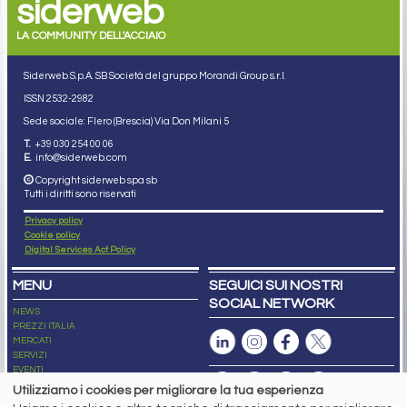
siderweb
LA COMMUNITY DELL'ACCIAIO
Siderweb S.p.A. SB Società del gruppo Morandi Group s.r.l.
ISSN 2532
-2982
Sede sociale: Flero (Brescia) Via Don Milani 5
T.
+39 030 254 00 06
E.
info@siderweb.com
Copyright siderweb spa sb
Tutti i diritti sono riservati
Privacy policy
Cookie policy
Digital Services Act Policy
MENU
SEGUICI SUI NOSTRI
SOCIAL NETWORK
NEWS
PREZZI ITALIA
MERCATI
SERVIZI
EVENTI
ABBONAMENTI
Utilizziamo i cookies per migliorare la tua esperienza
MADE IN STEEL