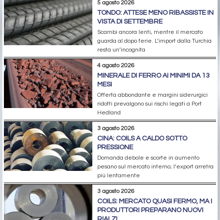
5 agosto 2026
TONDO: ATTESE MENO RIBASSISTE IN
VISTA DI SETTEMBRE
Scambi ancora lenti, mentre il mercato
guarda al dopo ferie. L’import dalla Turchia
resta un’incognita
4 agosto 2026
MINERALE DI FERRO AI MINIMI DA 13
MESI
Offerta abbondante e margini siderurgici
ridotti prevalgono sui rischi legati a Port
Hedland
3 agosto 2026
CINA: COILS A CALDO SOTTO
PRESSIONE
Domanda debole e scorte in aumento
pesano sul mercato interno; l’export arretra
più lentamente
3 agosto 2026
COILS: MERCATO QUASI FERMO, MA I
PRODUTTORI PREPARANO NUOVI
RIALZI