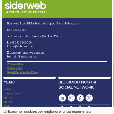
siderweb
LA COMMUNITY DELL'ACCIAIO
Siderweb S.p.A. SB Società del gruppo Morandi Group s.r.l.
ISSN 2532
-2982
Sede sociale: Flero (Brescia) Via Don Milani 5
T.
+39 030 254 00 06
E.
info@siderweb.com
Copyright siderweb spa sb
Tutti i diritti sono riservati
Privacy policy
Cookie policy
Digital Services Act Policy
MENU
SEGUICI SUI NOSTRI
SOCIAL NETWORK
NEWS
PREZZI ITALIA
MERCATI
SERVIZI
EVENTI
ABBONAMENTI
Utilizziamo i cookies per migliorare la tua esperienza
MADE IN STEEL