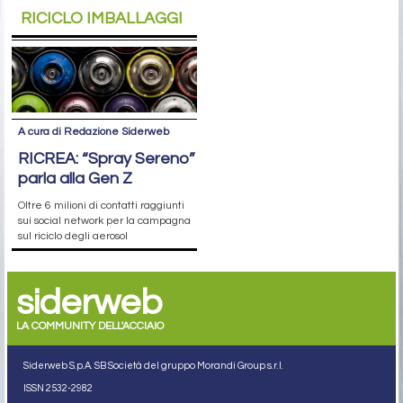
RICICLO IMBALLAGGI
A cura di Redazione Siderweb
RICREA: “Spray Sereno”
parla alla Gen Z
Oltre 6 milioni di contatti raggiunti
sui social network per la campagna
sul riciclo degli aerosol
siderweb
LA COMMUNITY DELL'ACCIAIO
Siderweb S.p.A. SB Società del gruppo Morandi Group s.r.l.
ISSN 2532
-2982