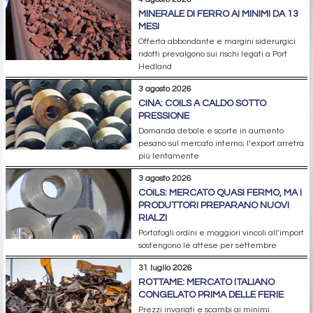
MINERALE DI FERRO AI MINIMI DA 13
MESI
Offerta abbondante e margini siderurgici
ridotti prevalgono sui rischi legati a Port
Hedland
3 agosto 2026
CINA: COILS A CALDO SOTTO
PRESSIONE
Domanda debole e scorte in aumento
pesano sul mercato interno; l’export arretra
più lentamente
3 agosto 2026
COILS: MERCATO QUASI FERMO, MA I
PRODUTTORI PREPARANO NUOVI
RIALZI
Portafogli ordini e maggiori vincoli all’import
sostengono le attese per settembre
31 luglio 2026
ROTTAME: MERCATO ITALIANO
CONGELATO PRIMA DELLE FERIE
Prezzi invariati e scambi ai minimi.